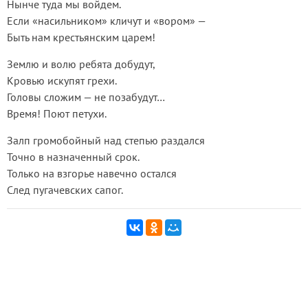
Нынче туда мы войдем.
Если «насильником» кличут и «вором» —
Быть нам крестьянским царем!
Землю и волю ребята добудут,
Кровью искупят грехи.
Головы сложим — не позабудут…
Время! Поют петухи.
Залп громобойный над степью раздался
Точно в назначенный срок.
Только на взгорье навечно остался
След пугачевских сапог.