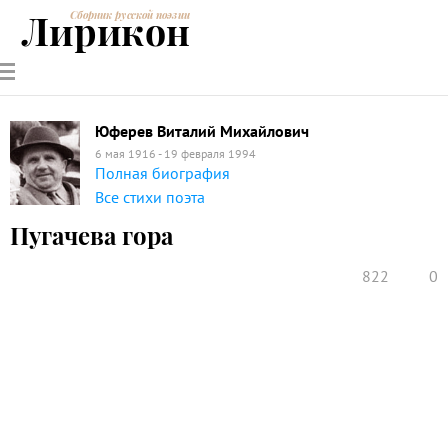
Лирикон
Сборник русской поэзии
РУССКИЕ
СОВРЕМЕННИКИ
ЭНЦИКЛОПЕДИЯ
СТАТЬИ О
АНАЛИЗ
ПОЭТЫ
ПОЭЗИИ
ПОЭЗИИ И
СТИХОТВОРЕНИЙ
ЛИТЕРАТУРЕ
Юферев Виталий Михайлович
6 мая 1916 - 19 февраля 1994
Полная биография
Все стихи поэта
Пугачева гора
822
0