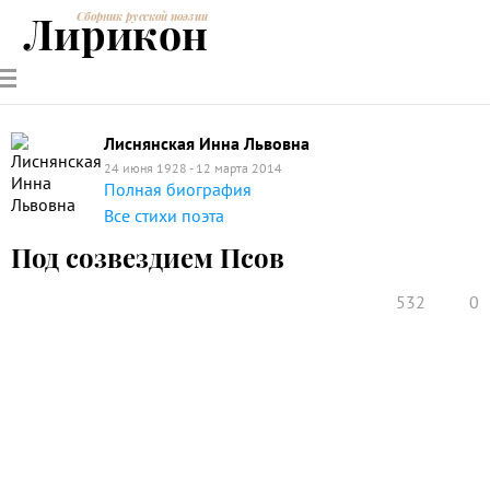
Лирикон
Сборник русской поэзии
РУССКИЕ
СОВРЕМЕННИКИ
ЭНЦИКЛОПЕДИЯ
СТАТЬИ О
АНАЛИЗ
ПОЭТЫ
ПОЭЗИИ
ПОЭЗИИ И
СТИХОТВОРЕНИЙ
ЛИТЕРАТУРЕ
Лиснянская Инна Львовна
24 июня 1928 - 12 марта 2014
Полная биография
Все стихи поэта
Под созвездием Псов
532
0