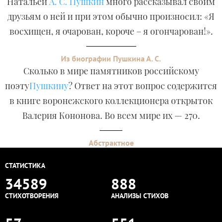
Натальей
А. С. Пушкин
много рассказывал своим
друзьям о ней и при этом обычно произносил: «Я
восхищен, я очарован, короче – я огончарован!».
Из биографии Пушкина А. С.
Сколько в мире памятников российскому
поэту
Пушкину
? Ответ на этот вопрос содержится
в книге воронежского коллекционера открыток
Валерия Кононова. Во всем мире их — 270.
Абстрактное
СТАТИСТИКА
34589
888
СТИХОТВОРЕНИЯ
АНАЛИЗЫ СТИХОВ