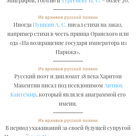
эпиграфов, Гоголю и
Тургеневу И. С.
– более 20.
Из архивов русской поэзии
Иногда
Пушкин А. С.
писал стихи на заказ,
например стихи в честь принца Оранского или
ода «На возвращение государя императора из
Парижа».
Из архивов русской поэзии
Русский поэт и дипломат 18 века Харитон
Макентин писал под псевдонимом
Антиох
Кантемир
, который являлся анаграммой его
имени.
Из архивов русской поэзии
В период ухаживаний за своей будущей супругой