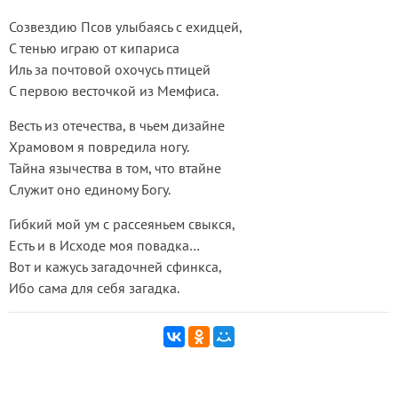
Созвездию Псов улыбаясь с ехидцей,
С тенью играю от кипариса
Иль за почтовой охочусь птицей
С первою весточкой из Мемфиса.
Весть из отечества, в чьем дизайне
Храмовом я повредила ногу.
Тайна язычества в том, что втайне
Служит оно единому Богу.
Гибкий мой ум с рассеяньем свыкся,
Есть и в Исходе моя повадка…
Вот и кажусь загадочней сфинкса,
Ибо сама для себя загадка.