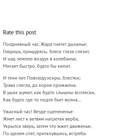
Rate this post
Полдневный час. Жара гнетет дыханье;
Глядишь, прищурясь,- блеск глаза слезит,
И над землею воздух в колебанье,
Мигает быстро, будто бы кипит.
И тени нет. Повсюду искры, блестки;
Трава слегла, до корня прожжена.
В ушах шумит, как будто слышны всплески,
Как будто где-то подле бьет волна…
Ужасный час! Везде оцепененье:
Жмет лист к ветвям нагретая верба,
Укрылся зверь, затем что жжет движенье,
По щелям спят, приткнувшись, ястреба.