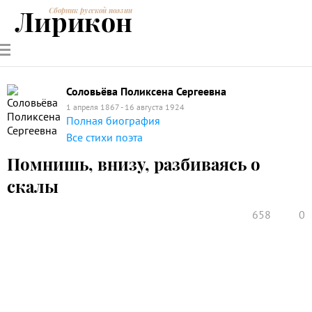
Лирикон
Сборник русской поэзии
РУССКИЕ
СОВРЕМЕННИКИ
ЭНЦИКЛОПЕДИЯ
СТАТЬИ О
АНАЛИЗ
ПОЭТЫ
ПОЭЗИИ
ПОЭЗИИ И
СТИХОТВОРЕНИЙ
ЛИТЕРАТУРЕ
Соловьёва Поликсена Сергеевна
1 апреля 1867 - 16 августа 1924
Полная биография
Все стихи поэта
Помнишь, внизу, разбиваясь о
скалы
658
0