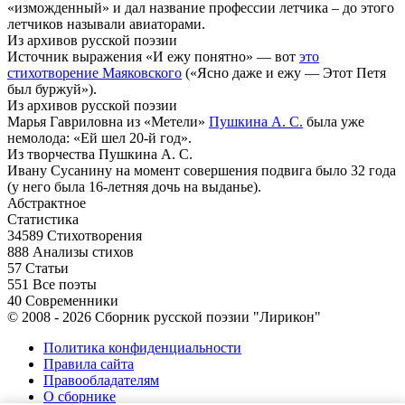
«изможденный» и дал название профессии летчика – до этого
летчиков называли авиаторами.
Из архивов русской поэзии
Источник выражения «И ежу понятно» — вот
это
стихотворение Маяковского
(«Ясно даже и ежу — Этот Петя
был буржуй»).
Из архивов русской поэзии
Марья Гавриловна из «Метели»
Пушкина А. С.
была уже
немолода: «Ей шел 20-й год».
Из творчества Пушкина А. С.
Ивану Сусанину на момент совершения подвига было 32 года
(у него была 16-летняя дочь на выданье).
Абстрактное
Статистика
34589
Стихотворения
888
Анализы стихов
57
Статьи
551
Все поэты
40
Современники
© 2008 - 2026 Сборник русской поэзии "Лирикон"
Политика конфиденциальности
Правила сайта
Правообладателям
О сборнике