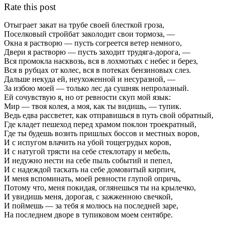
Rate this post
Отыграет закат на трубе своей блесткой гроза,
Поселковый стройбат заколодит свои тормоза, —
Окна я растворю — пусть согреется ветер немного,
Двери я растворю — пусть заходит трудяга-дорога, —
Вся промокла насквозь, вся в лохмотьях с небес и берез,
Вся в рубцах от колес, вся в потеках бензиновых слез.
Дальше некуда ей, неухоженной и несуразной, —
За избою моей — только лес да сушняк непролазный.
Ей сочувствую я, но от ревности скуп мой язык:
Мир — твоя колея, а моя, как ты видишь, — тупик.
Ведь едва рассветет, как отправишься в путь свой обратный,
Где кладет пешеход перед храмом поклон троекратный,
Где ты будешь возить пришлых боссов и местных воров,
И с испугом влачить на убой тощегрудых коров,
И с натугой трясти на себе стеклотару и мебель,
И недужно нести на себе пыль событий и пепел,
И с надеждой таскать на себе домовитый кирпич,
И меня вспоминать, моей ревности глупой опричь,
Потому что, меня покидая, оглянешься ты на крылечко,
И увидишь меня, дорогая, с зажженною свечкой,
И поймешь — за тебя я молюсь на последней заре,
На последнем дворе в тупиковом моем сентябре.