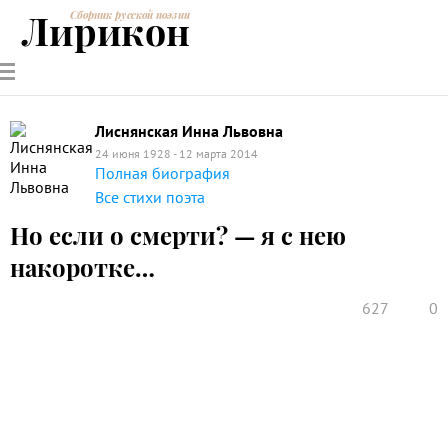
Лирикон
Сборник русской поэзии
РУССКИЕ
СОВРЕМЕННИКИ
ЭНЦИКЛОПЕДИЯ
СТАТЬИ О
АНАЛИЗ
ПОЭТЫ
ПОЭЗИИ
ПОЭЗИИ И
СТИХОТВОРЕНИЙ
ЛИТЕРАТУРЕ
Лиснянская Инна Львовна
24 июня 1928 - 12 марта 2014
Полная биография
Все стихи поэта
Но если о смерти? — я с нею
накоротке…
627
0