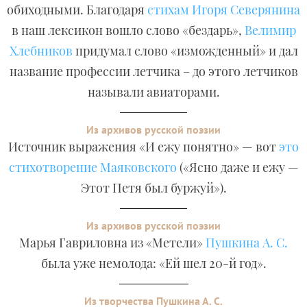
обиходными. Благодаря
стихам Игоря Северянина
в наш лексикон вошло слово «бездарь»,
Велимир
Хлебников
придумал слово «изможденный» и дал
название профессии летчика – до этого летчиков
называли авиаторами.
Из архивов русской поэзии
Источник выражения «И ежу понятно» — вот
это
стихотворение Маяковского
(«Ясно даже и ежу —
Этот Петя был буржуй»).
Из архивов русской поэзии
Марья Гавриловна из «Метели»
Пушкина А. С.
была уже немолода: «Ей шел 20-й год».
Из творчества Пушкина А. С.