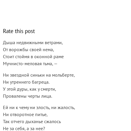
Rate this post
Дыша недвижными ветрами,
От ворожбы своей нема,
Стоит стоймя в оконной раме
Мучнисто-меловая тьма, —
Ни звездной синьки на мольберте,
Ни утреннего багреца.
У этой дуры, как у смерти,
Провалены черты лица.
Ей ни к чему ни злость, ни жалость,
Ни отворотное питье,
Так отчего дыханье сжалось
Не за себя, а за нее?