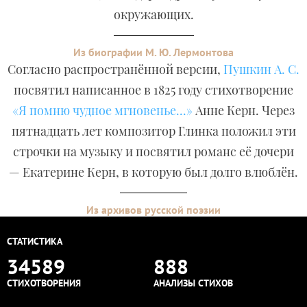
окружающих.
Из биографии М. Ю. Лермонтова
Согласно распространённой версии,
Пушкин А. С.
посвятил написанное в 1825 году стихотворение
«Я помню чудное мгновенье...»
Анне Керн. Через
пятнадцать лет композитор Глинка положил эти
строчки на музыку и посвятил романс её дочери
— Екатерине Керн, в которую был долго влюблён.
Из архивов русской поэзии
СТАТИСТИКА
34589
888
СТИХОТВОРЕНИЯ
АНАЛИЗЫ СТИХОВ