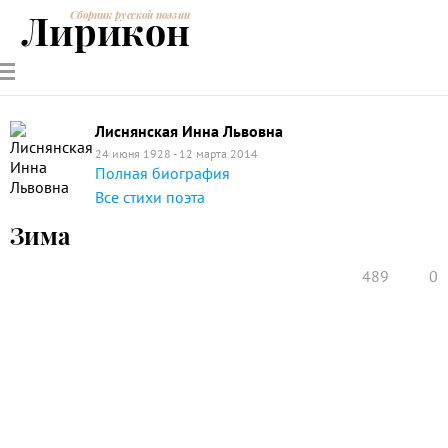
Лирикон
Сборник русской поэзии
РУССКИЕ
СОВРЕМЕННИКИ
ЭНЦИКЛОПЕДИЯ
СТАТЬИ О
АНАЛИЗ
ПОЭТЫ
ПОЭЗИИ
ПОЭЗИИ И
СТИХОТВОРЕНИЙ
ЛИТЕРАТУРЕ
Лиснянская Инна Львовна
24 июня 1928 - 12 марта 2014
Полная биография
Все стихи поэта
Зима
489
0