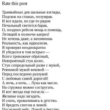
Rate this post
Трамвайных дев шальные взгляды,
Подскок на стыках, полумрак.
И все вдали, но где-то рядом
Печальный светится барак.
О, поздних рейсов мощь и помощь,
Летящий в полночи каприз!
Не хочешь даже, а запомнишь
Реальность, как ирреализм.
Я проверял неоднократно
И убедился в том всерьез —
Всего тревожнее обратный,
Невероятный стук колес.
Стук сопредельный разве с мукой,
Ревнивой мукой вековой —
Перед последнею разлукой
С любовью самой дорогой!
А ночь, а ночь… Луна как масло.
На стружки можно состругать.
И вот звезда еще погасла —
Желанье надо загадать.
И спать, проваливаясь в детство.
И бредить снегом и зимой.
Последний рейс. Покой и бегство.