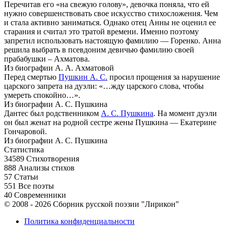
Перечитав его «на свежую голову», девочка поняла, что ей
нужно совершенствовать свое искусство стихосложения. Чем
и стала активно заниматься. Однако отец Анны не оценил ее
старания и считал это тратой времени. Именно поэтому
запретил использовать настоящую фамилию — Горенко. Анна
решила выбрать в псевдоним девичью фамилию своей
прабабушки – Ахматова.
Из биографии А. А. Ахматовой
Перед смертью
Пушкин А. С.
просил прощения за нарушение
царского запрета на дуэли: «…жду царского слова, чтобы
умереть спокойно…».
Из биографии А. С. Пушкина
Дантес был родственником
А. С. Пушкина
. На момент дуэли
он был женат на родной сестре жены Пушкина — Екатерине
Гончаровой.
Из биографии А. С. Пушкина
Статистика
34589
Стихотворения
888
Анализы стихов
57
Статьи
551
Все поэты
40
Современники
© 2008 - 2026 Сборник русской поэзии "Лирикон"
Политика конфиденциальности