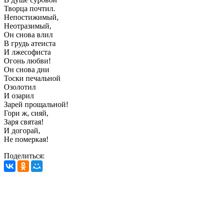
Творца почтил.
Непостижимый,
Неотразимый,
Он снова влил
В грудь атеиста
И лжесофиста
Огонь любви!
Он снова дни
Тоски печальной
Озолотил
И озарил
Зарей прощальной!
Гори ж, сияй,
Заря святая!
И догорай,
Не померкая!
Поделиться: