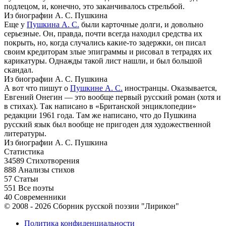
подлецом, и, конечно, это заканчивалось стрельбой.
Из биографии А. С. Пушкина
Еще у
Пушкина А. С.
были карточные долги, и довольно
серьезные. Он, правда, почти всегда находил средства их
покрыть, но, когда случались какие-то задержки, он писал
своим кредиторам злые эпиграммы и рисовал в тетрадях их
карикатуры. Однажды такой лист нашли, и был большой
скандал.
Из биографии А. С. Пушкина
А вот что пишут о
Пушкине А. С.
иностранцы. Оказывается,
Евгений Онегин — это вообще первый русский роман (хотя и
в стихах). Так написано в «Британской энциклопедии»
редакции 1961 года. Там же написано, что до Пушкина
русский язык был вообще не пригоден для художественной
литературы.
Из биографии А. С. Пушкина
Статистика
34589
Стихотворения
888
Анализы стихов
57
Статьи
551
Все поэты
40
Современники
© 2008 - 2026 Сборник русской поэзии "Лирикон"
Политика конфиденциальности