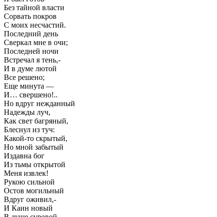
Без тайной власти
Сорвать покров
С моих несчастий.
Последний день
Сверкал мне в очи;
Последней ночи
Встречал я тень,-
И в думе лютой
Все решено;
Еще минута —
И… свершено!..
Но вдруг нежданный
Надежды луч,
Как свет багряный,
Блеснул из туч:
Какой-то скрытый,
Но мной забытый
Издавна бог
Из тьмы открытой
Меня извлек!
Рукою сильной
Остов могильный
Вдруг оживил,-
И Каин новый
В душе суровой