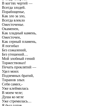
В когтях чертей —
Всегда злодей.
Порабощенье,
Как зло за зло,
Всегда влекло
Ожесточенье.
Окаменен,
Как хладный камень,
Ожесточен,
Как серный пламень,
Я погибал
Без сожалений,
Без утешений…
Мой злобный гений
Торжествовал!
Печать проклятий —
Удел моих
Подземных братий,
Тиранов злых
Себя самих,-
Уже клеймилась
В моем челе;
Душа ко мгле
Уже стремилась…
Я был готов