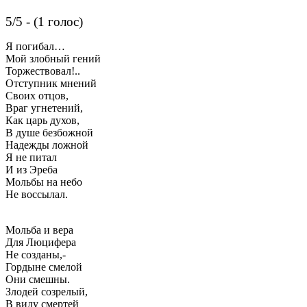
5/5 - (1 голос)
Я погибал…
Мой злобный гений
Торжествовал!..
Отступник мнений
Своих отцов,
Враг угнетений,
Как царь духов,
В душе безбожной
Надежды ложной
Я не питал
И из Эреба
Мольбы на небо
Не воссылал.
Мольба и вера
Для Люцифера
Не созданы,-
Гордыне смелой
Они смешны.
Злодей созрелый,
В виду смертей