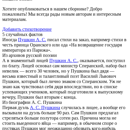
Хотите опубликоваться в нашем сборнике? Добро
пожаловать! Мы всегда рады новым авторам и интересным
материалам.
Добавить стихотворение
5 случайных фактов
Иногда
Пушкин А. С.
писал стихи на заказ, например стихи в
честь принца Оранского или ода «На возвращение государя
императора из Парижа».
Из архивов русской поэзии
А в знаменитый лицей
Пушкин А. С.
, оказывается, поступил
по блату. Лицей основал сам министр Сперанский, набор был
невелик — всего 30 человек, но у Пушкина был дядя —
весьма известный и талантливый поэт Василий Львович
Пушкин, который был лично знаком со Сперанским. Уж не
знаю как чувствовал себя дядя впоследствии, но в списке
успевающих учеников, который подготовили к выпускному
вечеру, Пушкин был вторым с конца.
Из биографии А. С. Пушкина
Первая дуэль
А. С. Пушкина
случилась в лицее, а вообще его
вызывали на дуэль больше 90 раз. Сам Пушкин предлагал
стреляться больше полутора сотен раз. Причина могла не
стоить выеденного яйца — например, в обычном споре о
пустяках Пушкин мог неожиданно обозвать кого-нибудь