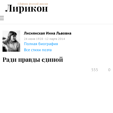
Лирикон
Сборник русской поэзии
РУССКИЕ
СОВРЕМЕННИКИ
ЭНЦИКЛОПЕДИЯ
СТАТЬИ О
АНАЛИЗ
ПОЭТЫ
ПОЭЗИИ
ПОЭЗИИ И
СТИХОТВОРЕНИЙ
ЛИТЕРАТУРЕ
Лиснянская Инна Львовна
24 июня 1928 - 12 марта 2014
Полная биография
Все стихи поэта
Ради правды единой
555
0