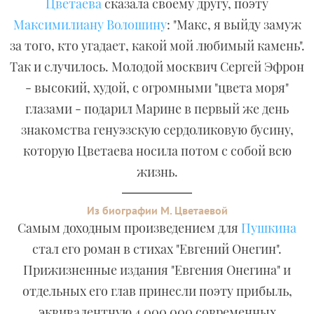
Цветаева
сказала своему другу, поэту
Максимилиану Волошину
: "Макс, я выйду замуж
за того, кто угадает, какой мой любимый камень".
Так и случилось. Молодой москвич Сергей Эфрон
- высокий, худой, с огромными "цвета моря"
глазами - подарил Марине в первый же день
знакомства генуэзскую сердоликовую бусину,
которую Цветаева носила потом с собой всю
жизнь.
Из биографии М. Цветаевой
Самым доходным произведением для
Пушкина
стал его роман в стихах "Евгений Онегин".
Прижизненные издания "Евгения Онегина" и
отдельных его глав принесли поэту прибыль,
эквивалентную 4 000 000 современных