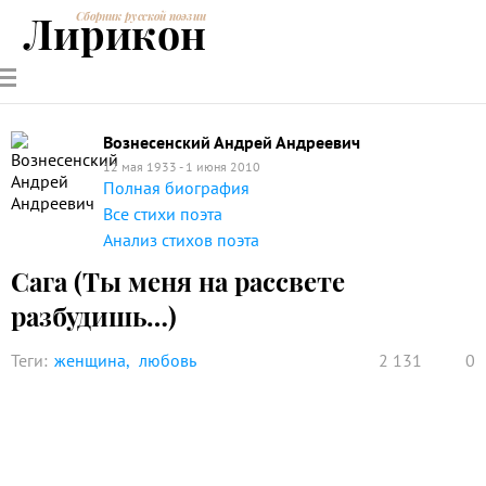
Лирикон
Сборник русской поэзии
РУССКИЕ
СОВРЕМЕННИКИ
ЭНЦИКЛОПЕДИЯ
СТАТЬИ О
АНАЛИЗ
ПОЭТЫ
ПОЭЗИИ
ПОЭЗИИ И
СТИХОТВОРЕНИЙ
ЛИТЕРАТУРЕ
Вознесенский Андрей Андреевич
12 мая 1933 - 1 июня 2010
Полная биография
Все стихи поэта
Анализ стихов поэта
Сага (Ты меня на рассвете
разбудишь…)
Теги:
женщина
любовь
2 131
0