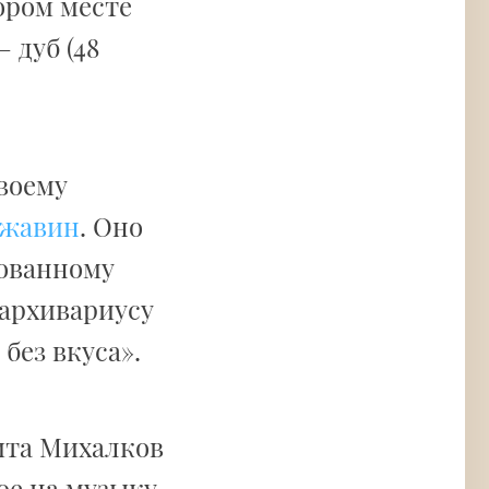
ором месте
 дуб (48
воему
ржавин
. Оно
лованному
 архивариусу
без вкуса».
ита Михалков
ое на музыку