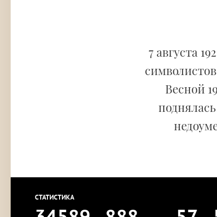
7 августа 19
символистов
Весной 19
поднялась 
недоуме
СТАТИСТИКА
34589
888
57