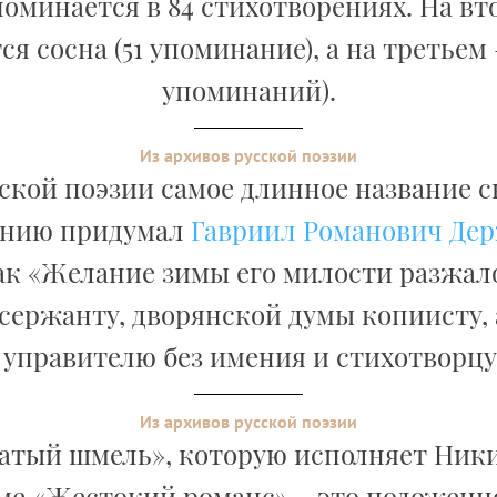
поминается в 84 стихотворениях. На вт
ся сосна (51 упоминание), а на третьем –
упоминаний).
Из архивов русской поэзии
сской поэзии самое длинное название с
ению придумал
Гавриил Романович Де
ак «Желание зимы его милости разжа
сержанту, дворянской думы копиисту,
, управителю без имения и стихотворцу 
Из архивов русской поэзии
атый шмель», которую исполняет Ник
е «Жестокий романс» – это положенн