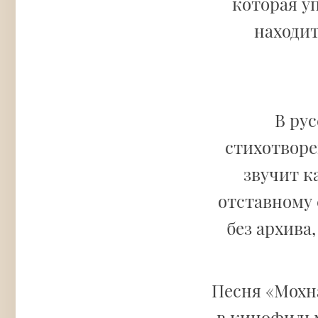
которая у
находит
В ру
стихотвор
звучит к
отставному 
без архива
Песня «Мохн
в кинофильм