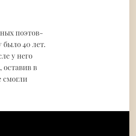
етных поэтов-
у было 40 лет.
сле у него
, оставив в
е смогли