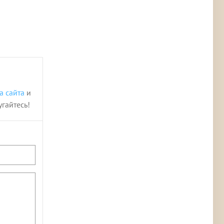
а сайта
и
угайтесь!