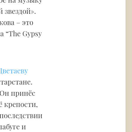
 звездой».
кова – это
а “The Gypsy
Цветаеву
атарстане.
 Он принёс
ё крепости,
Впоследствии
лабуге и