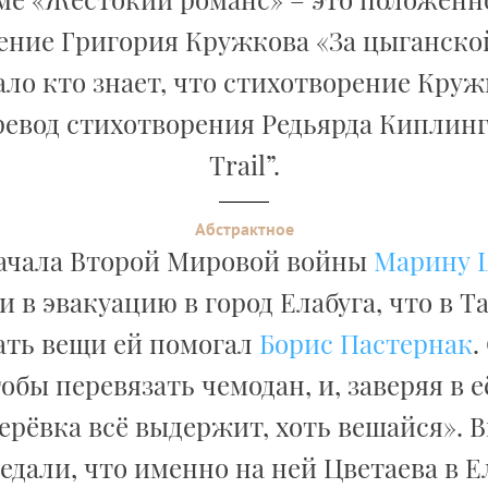
ение Григория Кружкова «За цыганской
ло кто знает, что стихотворение Круж
евод стихотворения Редьярда Киплинг
Trail”.
Абстрактное
ачала Второй Мировой войны
Марину 
 в эвакуацию в город Елабуга, что в Т
ть вещи ей помогал
Борис Пастернак
.
тобы перевязать чемодан, и, заверяя в е
ерёвка всё выдержит, хоть вешайся». 
едали, что именно на ней Цветаева в Е