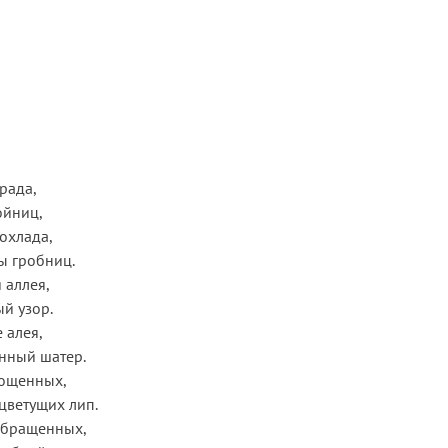
рада,
ойниц,
рохлада,
ы гробниц.
 аллея,
й узор.
 алея,
нный шатер.
гощенных,
цветущих лип.
 обращенных,