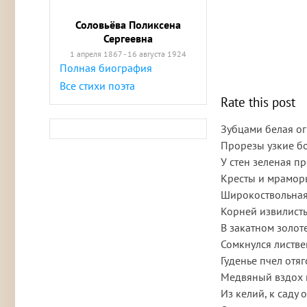
Соловьёва Поликсена
Сергеевна
1 апреля 1867 - 16 августа 1924
Полная биография
Все стихи поэта
Rate this post
Зубцами белая ог
Прорезы узкие б
У стен зеленая п
Кресты и мрамор
Широкоствольная
Корней извилисты
В закатном золоте
Сомкнулся листве
Гуденье пчел отя
Медвяный вздох 
Из келий, к саду