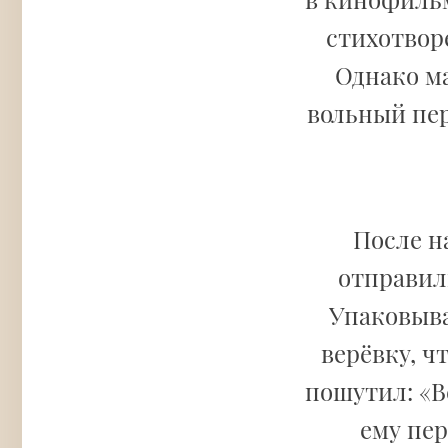
стихотвор
Однако ма
вольный пер
После н
отправили
Упаковыва
верёвку, ч
пошутил: «В
ему пер