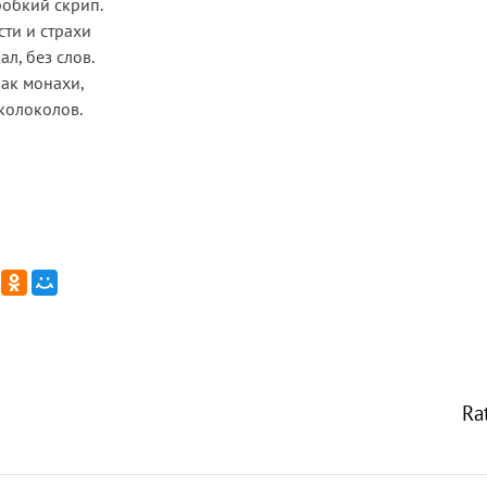
робкий скрип.
сти и страхи
л, без слов.
как монахи,
колоколов.
Ra