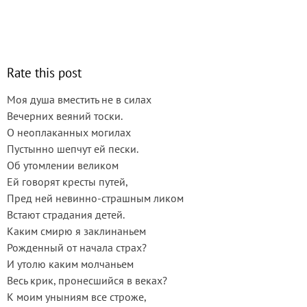
Rate this post
Моя душа вместить не в силах
Вечерних веяний тоски.
О неоплаканных могилах
Пустынно шепчут ей пески.
Об утомлении великом
Ей говорят кресты путей,
Пред ней невинно-страшным ликом
Встают страдания детей.
Каким смирю я заклинаньем
Рожденный от начала страх?
И утолю каким молчаньем
Весь крик, пронесшийся в веках?
К моим уныниям все строже,