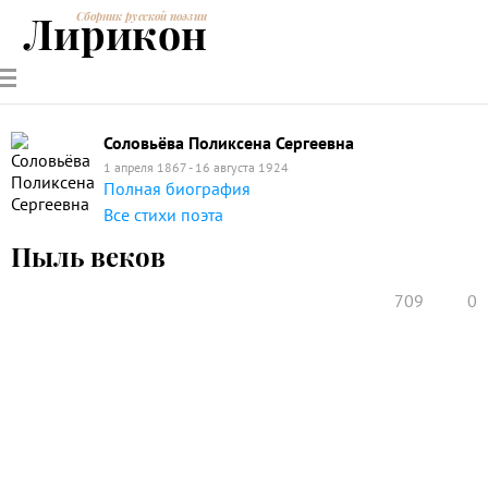
Лирикон
Сборник русской поэзии
РУССКИЕ
СОВРЕМЕННИКИ
ЭНЦИКЛОПЕДИЯ
СТАТЬИ О
АНАЛИЗ
ПОЭТЫ
ПОЭЗИИ
ПОЭЗИИ И
СТИХОТВОРЕНИЙ
ЛИТЕРАТУРЕ
Соловьёва Поликсена Сергеевна
1 апреля 1867 - 16 августа 1924
Полная биография
Все стихи поэта
Пыль веков
709
0