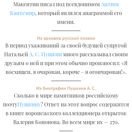
Макентин писал под псевдонимом
Антиох
Кантемир
, который являлся анаграммой его
имени.
Из архивов русской поэзии
В период ухаживаний за своей будущей супругой
Натальей
А. С. Пушкин
много рассказывал своим
друзьям о ней и при этом обычно произносил: «Я
восхищен, я очарован, короче – я огончарован!».
Из биографии Пушкина А. С.
Сколько в мире памятников российскому
поэту
Пушкину
? Ответ на этот вопрос содержится
в книге воронежского коллекционера открыток
Валерия Кононова. Во всем мире их — 270.