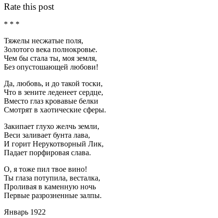
Rate this post
* * *
Тяжелы несжатые поля,
Золотого века полнокровье.
Чем бы стала ты, моя земля,
Без опустошающей любови!
Да, любовь, и до такой тоски,
Что в зените леденеет сердце,
Вместо глаз кровавые белки
Смотрят в хаотические сферы.
Закипает глухо желчь земли,
Веси заливает бунта лава,
И горит Нерукотворный Лик,
Падает порфировая слава.
О, я тоже пил твое вино!
Ты глаза потупила, весталка,
Проливая в каменную ночь
Первые разрозненные залпы.
Январь 1922