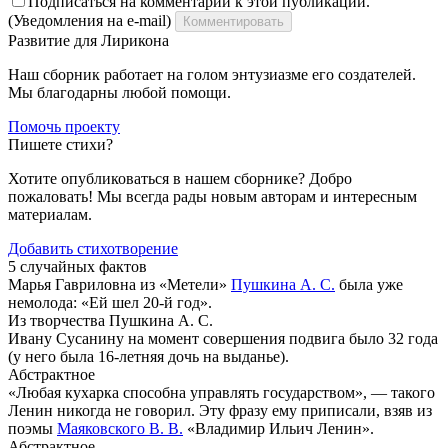
Подписаться на комментарии к этой публикации.
(Уведомления на e-mail)
Комментировать
Развитие для Лирикона
Наш сборник работает на голом энтузиазме его создателей.
Мы благодарны любой помощи.
Помочь проекту
Пишете стихи?
Хотите опубликоваться в нашем сборнике? Добро
пожаловать! Мы всегда рады новым авторам и интересным
материалам.
Добавить стихотворение
5 случайных фактов
Марья Гавриловна из «Метели»
Пушкина А. С.
была уже
немолода: «Ей шел 20-й год».
Из творчества Пушкина А. С.
Ивану Сусанину на момент совершения подвига было 32 года
(у него была 16-летняя дочь на выданье).
Абстрактное
«Любая кухарка способна управлять государством», — такого
Ленин никогда не говорил. Эту фразу ему приписали, взяв из
поэмы
Маяковского В. В.
«Владимир Ильич Ленин».
Абстрактное