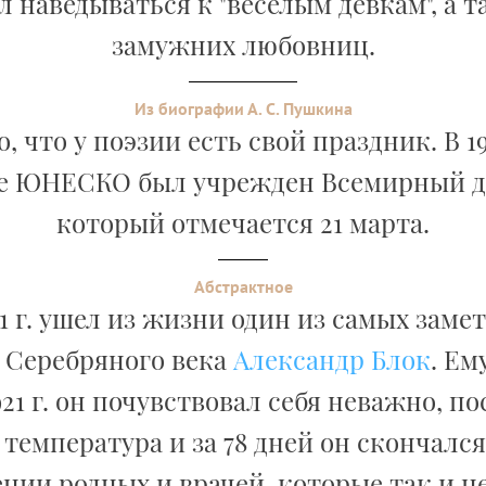
 наведываться к "веселым девкам", а 
замужних любовниц.
Из биографии А. С. Пушкина
, что у поэзии есть свой праздник. В 19
е ЮНЕСКО был учрежден Всемирный де
который отмечается 21 марта.
Абстрактное
21 г. ушел из жизни один из самых зам
 Серебряного века
Александр Блок
. Ем
21 г. он почувствовал себя неважно, по
температура и за 78 дней он скончался
нии родных и врачей, которые так и н