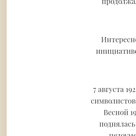
продолжал
Интересно
инициатив
7 августа 19
символистов
Весной 19
поднялась 
недоуме