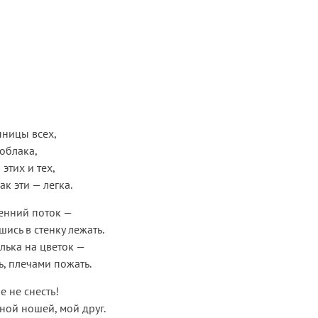
пницы всех,
 облака,
 этих и тех,
ак эти — легка.
енний поток —
ись в стенку лежать.
лька на цветок —
ь, плечами пожать.
е не снесть!
ной ношей, мой друг.