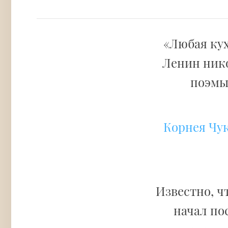
«Любая кух
Ленин нико
поэм
Корнея Чу
Известно, ч
начал по