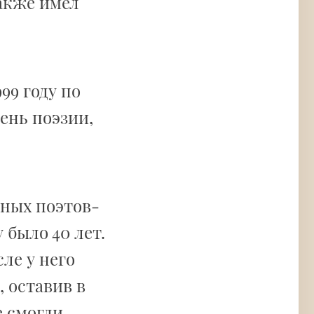
также имел
99 году по
нь поэзии,
етных поэтов-
у было 40 лет.
сле у него
, оставив в
е смогли