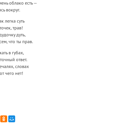
ень облако есть —
сь вокруг.
к легка суть
очек, трав!
дудочку дуть,
ем, что ты прав.
ать в губах,
точный ответ.
ечалях, словах
от чего нет!