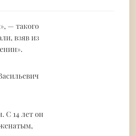
», — такого
ли, взяв из
енин».
 Васильевич
 С 14 лет он
 женатым,