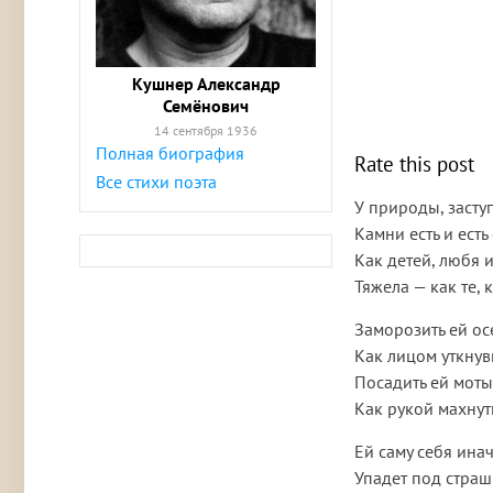
Кушнер Александр
Семёнович
14 сентября 1936
Полная биография
Rate this post
Все стихи поэта
У природы, засту
Камни есть и есть
Как детей, любя и
Тяжела — как те, к
Заморозить ей ос
Как лицом уткнувш
Посадить ей моты
Как рукой махнут
Ей саму себя инач
Упадет под страш