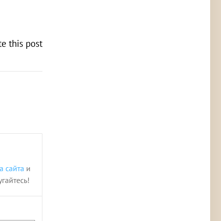
te this post
а сайта
и
угайтесь!