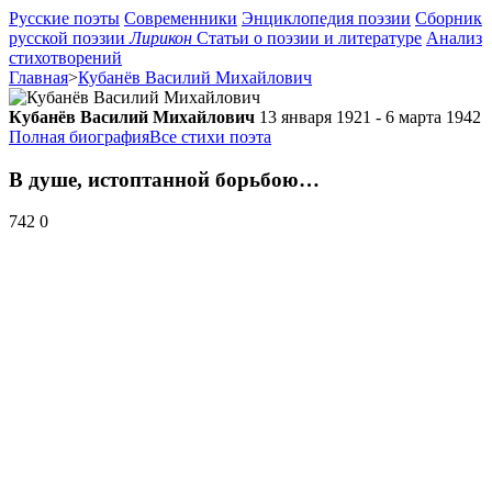
Русские поэты
Современники
Энциклопедия поэзии
Сборник
русской поэзии
Лирикон
Статьи о поэзии и литературе
Анализ
стихотворений
Главная
>
Кубанёв Василий Михайлович
Кубанёв Василий Михайлович
13 января 1921 - 6 марта 1942
Полная биография
Все стихи поэта
В душе, истоптанной борьбою…
742
0