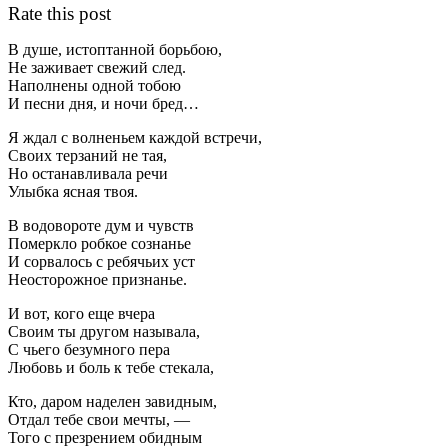
Rate this post
В душе, истоптанной борьбою,
Не заживает свежий след.
Наполнены одной тобою
И песни дня, и ночи бред…
Я ждал с волненьем каждой встречи,
Своих терзаний не тая,
Но останавливала речи
Улыбка ясная твоя.
В водовороте дум и чувств
Померкло робкое сознанье
И сорвалось с ребячьих уст
Неосторожное признанье.
И вот, кого еще вчера
Своим ты другом называла,
С чьего безумного пера
Любовь и боль к тебе стекала,
Кто, даром наделен завидным,
Отдал тебе свои мечты, —
Того с презрением обидным