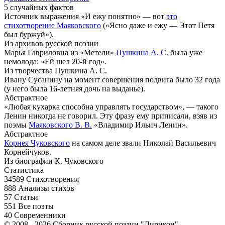
5 случайных фактов
Источник выражения «И ежу понятно» — вот
это
стихотворение Маяковского
(«Ясно даже и ежу — Этот Петя
был буржуй»).
Из архивов русской поэзии
Марья Гавриловна из «Метели»
Пушкина А. С.
была уже
немолода: «Ей шел 20-й год».
Из творчества Пушкина А. С.
Ивану Сусанину на момент совершения подвига было 32 года
(у него была 16-летняя дочь на выданье).
Абстрактное
«Любая кухарка способна управлять государством», — такого
Ленин никогда не говорил. Эту фразу ему приписали, взяв из
поэмы
Маяковского В. В.
«Владимир Ильич Ленин».
Абстрактное
Корнея Чуковского
на самом деле звали Николай Васильевич
Корнейчуков.
Из биографии К. Чуковского
Статистика
34589
Стихотворения
888
Анализы стихов
57
Статьи
551
Все поэты
40
Современники
© 2008 - 2026 Сборник русской поэзии "Лирикон"