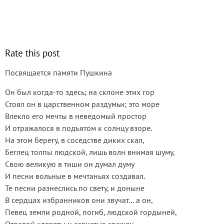
Rate this post
Посвящается памяти Пушкина
Он был когда-то здесь; на склоне этих гор
Стоял он в царственном раздумьи; это море
Влекло его мечты в неведомый простор
И отражалося в подъятом к солнцу взоре.
На этом берегу, в соседстве диких скал,
Беглец толпы людской, лишь волн внимая шуму,
Свою великую в тиши он думал думу
И песни вольные в мечтаньях создавал.
Те песни разнеслись по свету, и доныне
В сердцах избранников они звучат… а он,
Певец земли родной, погиб, людской гордыней,