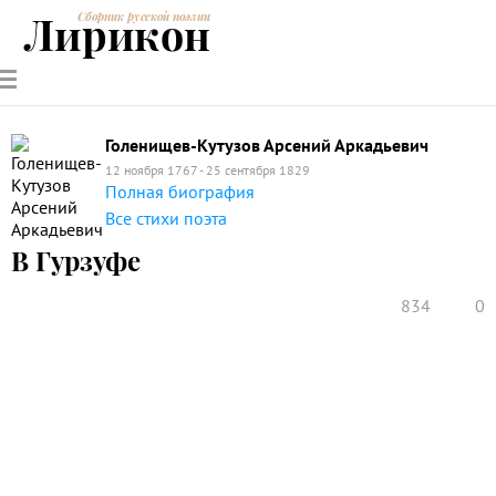
Лирикон
Сборник русской поэзии
РУССКИЕ
СОВРЕМЕННИКИ
ЭНЦИКЛОПЕДИЯ
СТАТЬИ О
АНАЛИЗ
ПОЭТЫ
ПОЭЗИИ
ПОЭЗИИ И
СТИХОТВОРЕНИЙ
ЛИТЕРАТУРЕ
Голенищев-Кутузов Арсений Аркадьевич
12 ноября 1767 - 25 сентября 1829
Полная биография
Все стихи поэта
В Гурзуфе
834
0