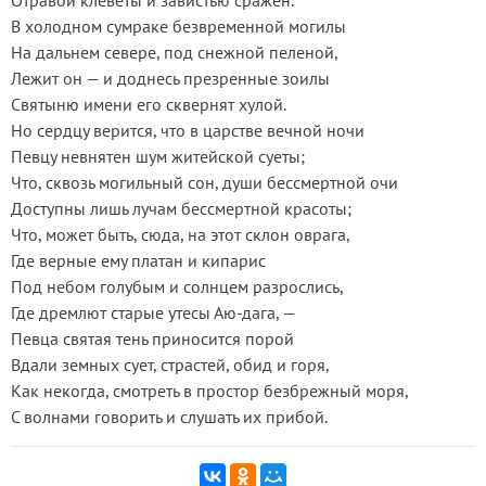
Отравой клеветы и завистью сражен.
В холодном сумраке безвременной могилы
На дальнем севере, под снежной пеленой,
Лежит он — и доднесь презренные зоилы
Святыню имени его сквернят хулой.
Но сердцу верится, что в царстве вечной ночи
Певцу невнятен шум житейской суеты;
Что, сквозь могильный сон, души бессмертной очи
Доступны лишь лучам бессмертной красоты;
Что, может быть, сюда, на этот склон оврага,
Где верные ему платан и кипарис
Под небом голубым и солнцем разрослись,
Где дремлют старые утесы Аю-дага, —
Певца святая тень приносится порой
Вдали земных сует, страстей, обид и горя,
Как некогда, смотреть в простор безбрежный моря,
С волнами говорить и слушать их прибой.