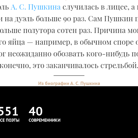
эль
А. С. Пушкина
случилась в лицее, а
 на дуэль больше 90 раз. Сам Пушкин 
ольше полутора сотен раз. Причина мо
о яйца — например, в обычном споре 
г неожиданно обозвать кого-нибудь по
конечно, это заканчивалось стрельбой
Из биографии А. С. Пушкина
551
40
СЕ ПОЭТЫ
СОВРЕМЕННИКИ