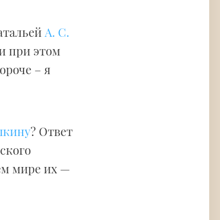
Натальей
А. С.
и при этом
ороче – я
шкину
? Ответ
жского
ем мире их —