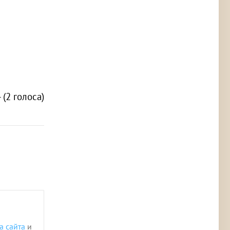
- (2 голоса)
а сайта
и