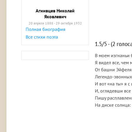
Агнивцев Николай
Яковлевич
20 апреля 1888 - 29 октября 1932
Полная биография
Все стихи поэта
1.5/5 - (2 голос
В моем изгнаньи
Я видел все, чем 
От башни Эйфеля
Легендо-звонных
И вот «на ты» я 
И, оглядевши все 
Пишу расплавле
На диске солнца: