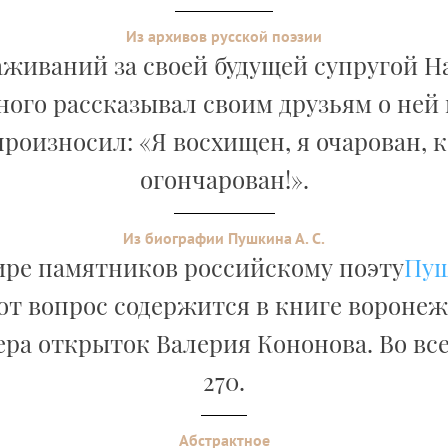
Из архивов русской поэзии
аживаний за своей будущей супругой 
ого рассказывал своим друзьям о ней 
роизносил: «Я восхищен, я очарован, к
огончарован!».
Из биографии Пушкина А. С.
ире памятников российскому поэту
Пу
от вопрос содержится в книге вороне
ра открыток Валерия Кононова. Во вс
270.
Абстрактное