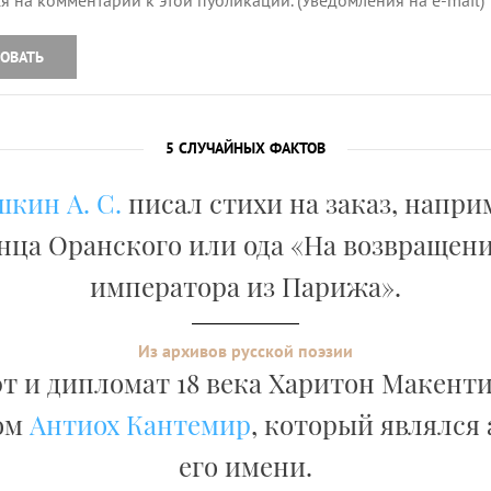
я на комментарии к этой публикации. (Уведомления на e-mail)
ОВАТЬ
5 СЛУЧАЙНЫХ ФАКТОВ
кин А. С.
писал стихи на заказ, напри
нца Оранского или ода «На возвращени
императора из Парижа».
Из архивов русской поэзии
т и дипломат 18 века Харитон Макент
ом
Антиох Кантемир
, который являлся
его имени.