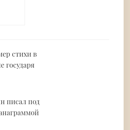
мер стихи в
е государя
ин писал под
 анаграммой