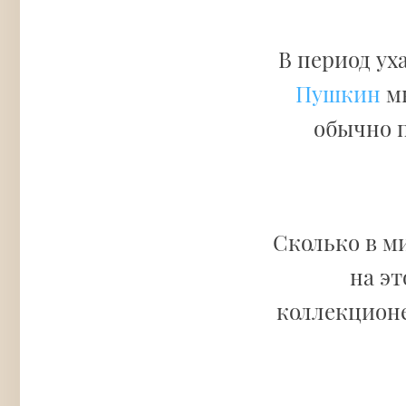
В период ух
Пушкин
мн
обычно п
Сколько в м
на эт
коллекционе