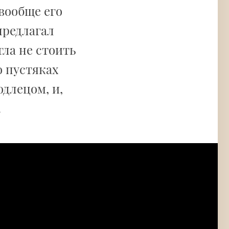
 вообще его
предлагал
гла не стоить
о пустяках
длецом, и,
.