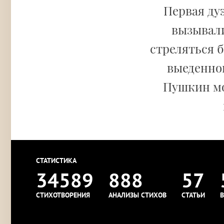
Первая ду
вызывали
стреляться б
выеденног
Пушкин мо
СТАТИСТИКА
34589
888
57
СТИХОТВОРЕНИЯ
АНАЛИЗЫ СТИХОВ
СТАТЬИ
В