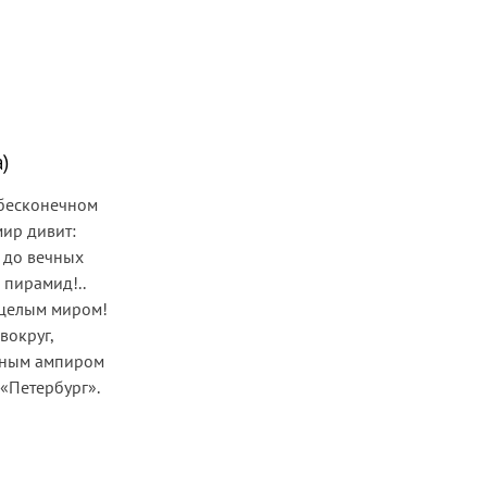
а)
 бесконечном
мир дивит:
 до вечных
 пирамид!..
с целым миром!
вокруг,
нным ампиром
 «Петербург».