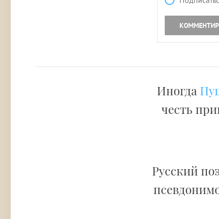
Подписатьс
КОММЕНТИР
Иногда
Пуш
честь при
Русский поэ
псевдоним