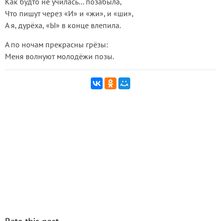
Как будто не училась… позабыла,
Что пишут через «И» и «жи», и «ши»,
А я, дурёха, «Ы» в конце влепила.
А по ночам прекрасны грёзы:
Меня волнуют молодёжи позы.