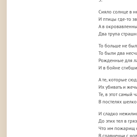
Сияло солнце в н
И птицы где-то з
А в окровавленны
Два трупа страшн
То больше не был
То были два несч
Рожденные для л
И в бойне сгибши
А те, которые сюд
Их убивать и жеч
Те, в этот самый ч
В постелях шелк
И сладко нежили
До этих тел в гря
Что им пожарищ 
В сравненьи с но