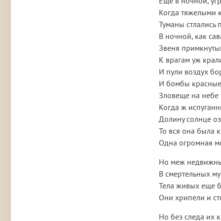
Еще в ночной, уг
Когда тяжелыми 
Туманы стлались 
В ночной, как сав
Звеня примкнуты
К врагам уж крал
И пули воздух бо
И бомбы красные
Зловеще на небе 
Когда ж испуган
Долину солнце оз
То вся она была 
Одна огромная м
Но меж недвижны
В смертельных му
Тела живых еще 
Они хрипели и ст
Но без следа их к