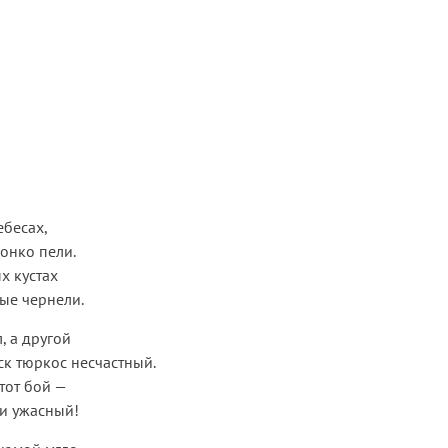
ебесах,
вонко пели.
х кустах
ые чернели.
, а другой
к тюркос несчастный.
этот бой —
 и ужасный!