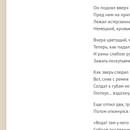
Он поднял вверх 
Пред ним на приг
Лежал истерзанн
Немецкий, кровью
Вчера цветущий, 
Теперь, как падал
И раны слабою р
Зажать лоскутьям
Как зверь следил
Вот, сняв с ремня
Солдат к губам ее
Глотнул… вздохну
Еще отпил два, т
Потом откинулся 
«Вода! там у него
Собрав последние