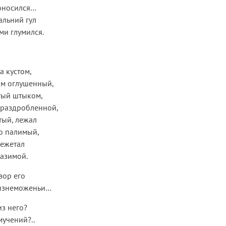
доносился…
альний гул
ми глумился.
 кустом,
ом оглушенный,
тый штыком,
 раздробленной,
тый, лежал
ю палимый,
режетал
азимой.
зор его
 изнеможеньи…
из него?
мучений?..