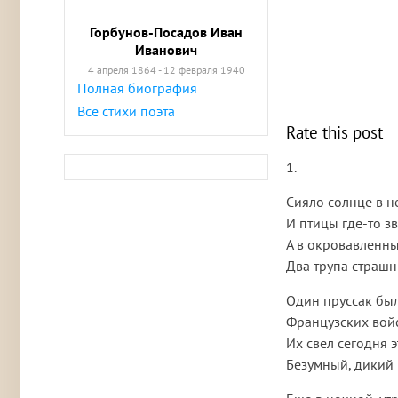
Горбунов-Посадов Иван
Иванович
4 апреля 1864 - 12 февраля 1940
Полная биография
Все стихи поэта
Rate this post
1.
Сияло солнце в н
И птицы где-то з
А в окровавленны
Два трупа страшн
Один пруссак был
Французских войс
Их свел сегодня 
Безумный, дикий