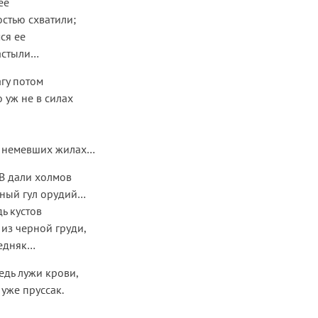
ее
стью схватили;
ся ее
астыли…
агу потом
 уж не в силах
 в немевших жилах…
В дали холмов
шный гул орудий…
ь кустов
из черной груди,
бедняк…
редь лужи крови,
уже пруссак.