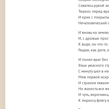
Схватясь рукой за
Тюркос перед вра
И крик с покрыты
Нечеловеческий 
И вновь на землю
И, с дрожью прос
К воде, он что-то
Рыдая, как дитя, о
И понял враг без 
Язык ужасного ст
С минуту шел в н
Меж первой искр
И страхом тяжким
Но жалость все ж
И чуть, ворочаясь
К тюркосу флягу о