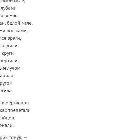
рюмой мгле,
клубами
по земле,
ан, белой мгле,
ми штыками,
ися враги,
роздили,
 круги
чертили.
ным лучом
арило,
кругом
огила.
х мертвецов
ках трепетали
бойцов.
онали,
рик тонул, —