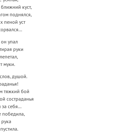
 ближний куст,
гом поднялся,
х пеной уст
сорвался…
 он упал
тирая руки
 лепетал,
т муки.
слов, душой.
раданья!
ем тяжкий бой
ой состраданья
 за себя…
е победила,
, рука
пустила.