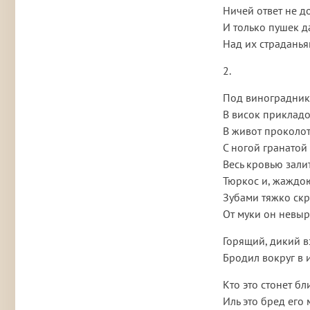
Ничей ответ не 
И только пушек д
Над их страданья
2.
Под виноградника
В висок приклад
В живот проколо
С ногой гранатой
Весь кровью зали
Тюркос и, жаждо
Зубами тяжко ск
От муки он невыр
Горящий, дикий в
Бродил вокруг в
Кто это стонет бл
Иль это бред его 