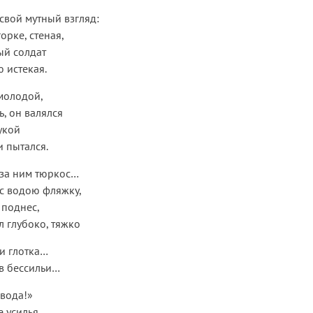
свой мутный взгляд:
орке, стеная,
ый солдат
 истекая.
молодой,
ь, он валялся
укой
и пытался.
 за ним тюркос…
 с водою фляжку,
 поднес,
л глубоко, тяжко
ри глотка…
в бессильи…
 вода!»
 усилья,