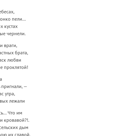
ебесах,
вонко пели…
х кустах
ые чернели.
и враги,
астных брата,
аск любви
е проклятой!
а
ь пригнали, —
ас утра,
овых лежали
сь… Что им
зи кровавой?!.
сельских дым
вою их славой.