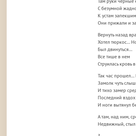
Там руки черные 
С безумной жадно
К устам запекшим
Они прижали и з
Вернуть назад вр
Хотел тюркос… Но
Был двинуться…
Все тише в нем
Струилась кровь
Так час прошел… 
Замолк чуть слы
И тихо замер сред
Последний вздох 
И ноги вытянул 
А там, над ним, с
Недвижный, стыл 
3.