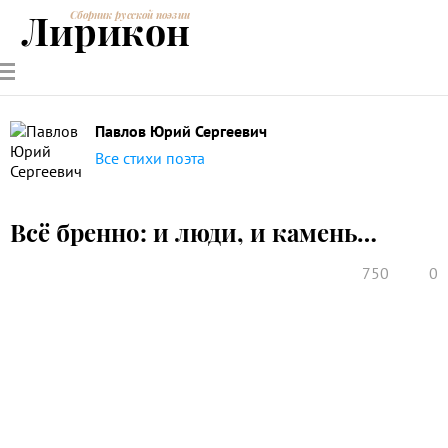
Лирикон
Сборник русской поэзии
РУССКИЕ
СОВРЕМЕННИКИ
ЭНЦИКЛОПЕДИЯ
СТАТЬИ О
АНАЛИЗ
ПОЭТЫ
ПОЭЗИИ
ПОЭЗИИ И
СТИХОТВОРЕНИЙ
ЛИТЕРАТУРЕ
Павлов Юрий Сергеевич
Все стихи поэта
Всё бренно: и люди, и камень…
750
0