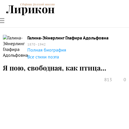
Лирикон
Сборник русской поэзии
РУССКИЕ
СОВРЕМЕННИКИ
ЭНЦИКЛОПЕДИЯ
СТАТЬИ О
АНАЛИЗ
ПОЭТЫ
ПОЭЗИИ
ПОЭЗИИ И
СТИХОТВОРЕНИЙ
ЛИТЕРАТУРЕ
Галина-Эйнерлинг Глафира Адольфовна
1870 - 1942
Полная биография
Все стихи поэта
Я пою, свободная, как птица…
813
0