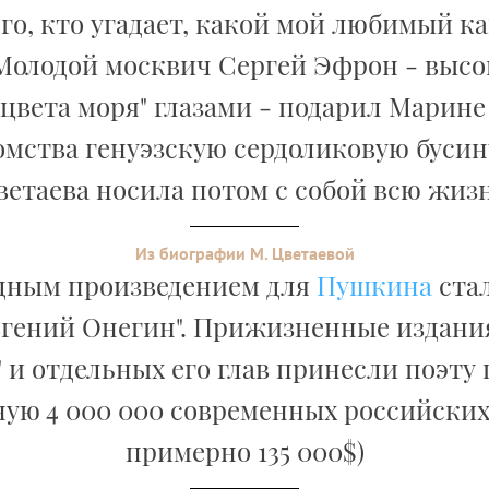
го, кто угадает, какой мой любимый ка
Молодой москвич Сергей Эфрон - высок
цвета моря" глазами - подарил Марине
омства генуэзскую сердоликовую бусин
ветаева носила потом с собой всю жизн
Из биографии М. Цветаевой
дным произведением для
Пушкина
стал
вгений Онегин". Прижизненные издани
 и отдельных его глав принесли поэту
ую 4 000 000 современных российских
примерно 135 000$)