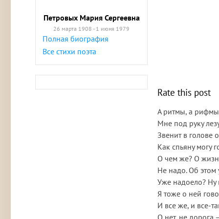
Петровых Мария Сергеевна
26 марта 1908 - 1 июня 1979
Полная биография
Все стихи поэта
Rate this post
А ритмы, а рифмы
Мне под руку лезут
Звенит в голове 
Как спьяну могу 
О чем же? О жизн
Не надо. Об этом
Уже надоело? Ну 
Я тоже о ней гово
И все же, и все-т
О нет, не дорога 