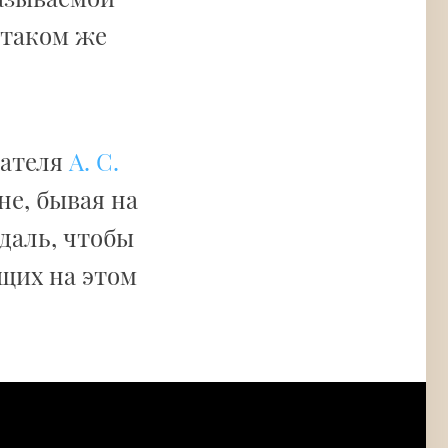
 таком же
сателя
А. С.
не, бывая на
даль, чтобы
щих на этом