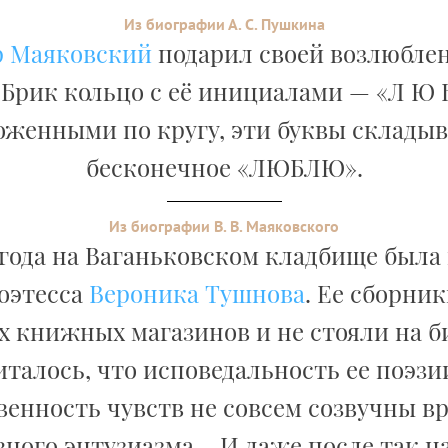
Из биографии А. С. Пушкина
 Маяковский
подарил своей возлюбле
Брик кольцо с её инициалами — «Л Ю Б
оженными по кругу, эти буквы складыв
бесконечное «ЛЮБЛЮ».
Из биографии В. В. Маяковского
5 года на Ваганьковском кладбище была
поэтесса
Вероника Тушнова
. Ее сборни
х книжных магазинов и не стояли на 
италось, что исповедальность ее поэз
венность чувств не совсем созвучны в
вного энтузиазма… И даже после так н