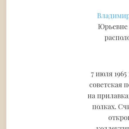
Владимир
Юрьевне 
распол
7 июля 196
советская 
на прилавка
полках. Сч
откро
коллекти