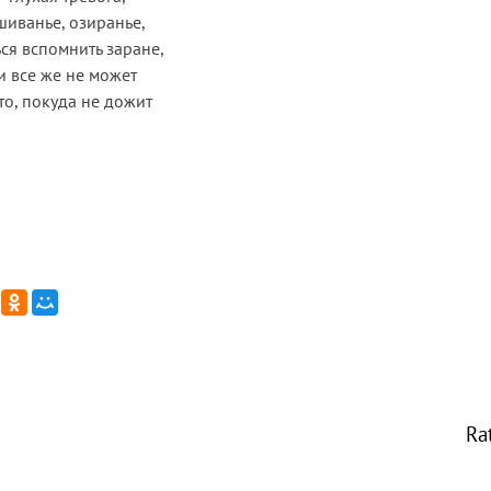
шиванье, озиранье,
ся вспомнить заране,
и все же не может
то, покуда не дожит
Ra