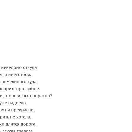
 неведомо откуда
, и нету отбоя.
от шмелиного гуда.
говорить про любое.
и, что длилась напрасно?
 уже надоело.
вот и прекрасно,
рить не хотела.
аки длится дорога,
— глухая тревога,