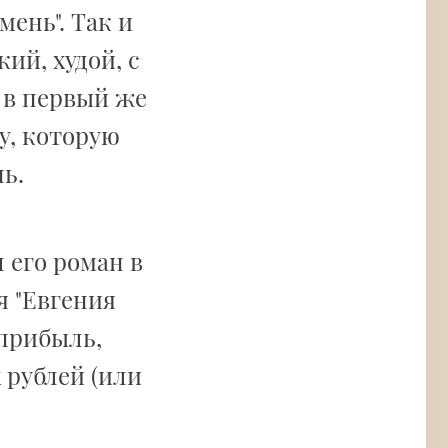
мень". Так и
ий, худой, с
 в первый же
у, которую
ь.
 его роман в
я "Евгения
 прибыль,
 рублей (или