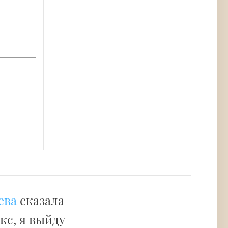
ева
сказала
акс, я выйду