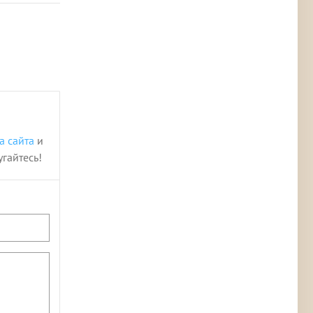
а сайта
и
угайтесь!