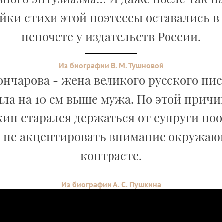
йки стихи этой поэтессы оставались в
непочете у издательств России.
Из биографии В. М. Тушновой
ончарова - жена великого русского пи
ла на 10 см выше мужа. По этой причи
кин старался держаться от супруги поо
 не акцентировать внимание окружаю
контрасте.
Из биографии А. С. Пушкина