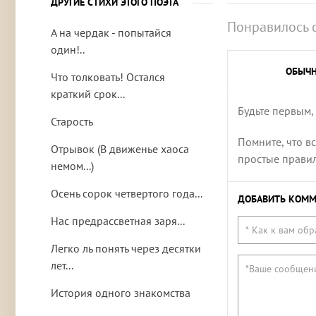
ДРУГИЕ СТИХИ ЭТОГО ПОЭТА
Понравилось 
А на чердак - попытайся
один!..
ОБЫЧ
Что толковать! Остался
краткий срок...
Будьте первым,
Старость
Помните, что в
Отрывок (В движенье хаоса
простые правила
немом...)
Осень сорок четвертого года...
ДОБАВИТЬ КОММ
Нас предрассветная заря...
Легко ль понять через десятки
лет...
История одного знакомства