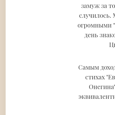
замуж за то
случилось. 
огромными "
день знак
Ц
Самым дохо
стихах "Е
Онегина"
эквивалентн