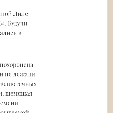
нной Лиле
». Будучи
ались в
 похоронена
ки не лежали
библиотечных
ии, щемящая
ремени
азываемой