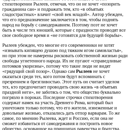
стихотворении Рылеев, отмечая, что он не хочет «позорить
гражданина сан» и подражать тем, кто «в объятьях
сладострастных» влачит «свой век младой». Автор убежден,
что его предназначение заключается в том, чтобы поднять
народ на борьбу с самодержавием. Поэтому поэт не хочет
быть в числе тех юношей, которые с праздности проводят все
свое свободное время и «не готовятся для будущей борьбы».
Рылеев убежден, что многие его современники не хотят
«изнывать кипящею душою под тяжким игом самовластья»,
но при этом не намерены рисковать собственной жизнью ради
свободы угнетенного народа. Их не пугают «справедливые
потомков укоризны», потому что такие люди не видят
«грядущий свой позор». Однако сам
Рылеев
не хочет
оказаться среди тех, кого потом будут вспоминать с
презрением и брезгливостью. Этот путь он считает уделом
тех, кто предпочитает проводить свою жизнь «в объятьях
праздной неги», не заботясь о том, что общество буквально
погрязло в пороках. Последние строчки стихотворения
содержат намек на участь Древнего Рима, который был
уничтожен только потому, что его жители, изнеженные и
довольные жизнью, отказались дать отпор варварам. То же
самое, по мнению Рылеева, ждет и Россию, если она не
сможет избавиться от самодержавия и построить новое
общество, основанное на принципах равенства и братства.