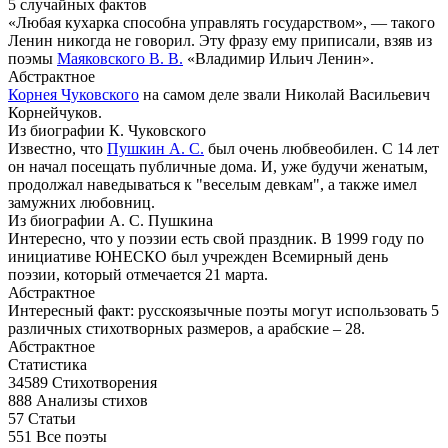
5 случайных фактов
«Любая кухарка способна управлять государством», — такого
Ленин никогда не говорил. Эту фразу ему приписали, взяв из
поэмы
Маяковского В. В.
«Владимир Ильич Ленин».
Абстрактное
Корнея Чуковского
на самом деле звали Николай Васильевич
Корнейчуков.
Из биографии К. Чуковского
Известно, что
Пушкин А. С.
был очень любвеобилен. С 14 лет
он начал посещать публичные дома. И, уже будучи женатым,
продолжал наведываться к "веселым девкам", а также имел
замужних любовниц.
Из биографии А. С. Пушкина
Интересно, что у поэзии есть свой праздник. В 1999 году по
инициативе ЮНЕСКО был учрежден Всемирный день
поэзии, который отмечается 21 марта.
Абстрактное
Интересный факт: русскоязычные поэты могут использовать 5
различных стихотворных размеров, а арабские – 28.
Абстрактное
Статистика
34589
Стихотворения
888
Анализы стихов
57
Статьи
551
Все поэты