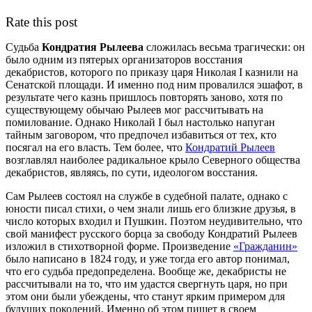
Rate this post
Судьба
Кондратия Рылеева
сложилась весьма трагически: он
было одним из пятерых организаторов восстания
декабристов, которого по приказу царя Николая I казнили на
Сенатской площади. И именно под ним провалился эшафот, в
результате чего казнь пришлось повторять заново, хотя по
существующему обычаю Рылеев мог рассчитывать на
помилование. Однако Николай I был настолько напуган
тайным заговором, что предпочел избавиться от тех, кто
посягал на его власть. Тем более, что
Кондратий Рылеев
возглавлял наиболее радикальное крыло Северного общества
декабристов, являясь, по сути, идеологом восстания.
Сам Рылеев состоял на службе в судебной палате, однако с
юности писал стихи, о чем знали лишь его близкие друзья, в
число которых входил и Пушкин. Поэтом неудивительно, что
свой манифест русского борца за свободу Кондратий Рылеев
изложил в стихотворной форме. Произведение
«Гражданин»
было написано в 1824 году, и уже тогда его автор понимал,
что его судьба предопределена. Вообще же, декабристы не
рассчитывали на то, что им удастся свергнуть царя, но при
этом они были убеждены, что станут ярким примером для
будущих поколений. Именно об этом пишет в своем