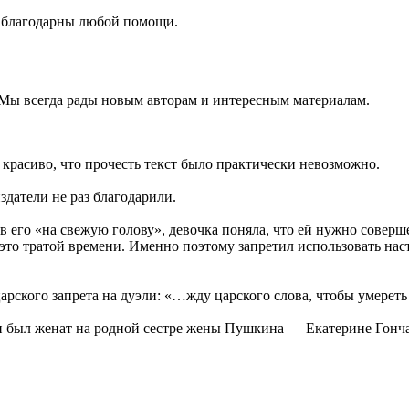
ы благодарны любой помощи.
 Мы всегда рады новым авторам и интересным материалам.
 красиво, что прочесть текст было практически невозможно.
 издатели не раз благодарили.
в его «на свежую голову», девочка поняла, что ей нужно соверш
л это тратой времени. Именно поэтому запретил использовать 
рского запрета на дуэли: «…жду царского слова, чтобы умерет
он был женат на родной сестре жены Пушкина — Екатерине Гонч