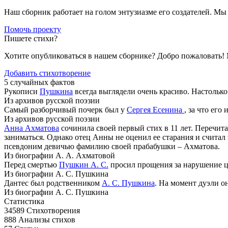
Наш сборник работает на голом энтузиазме его создателей. М
Помочь проекту
Пишете стихи?
Хотите опубликоваться в нашем сборнике? Добро пожаловать!
Добавить стихотворение
5 случайных фактов
Рукописи
Пушкина
всегда выглядели очень красиво. Настолько
Из архивов русской поэзии
Самый разборчивый почерк был у
Сергея Есенина
, за что его
Из архивов русской поэзии
Анна Ахматова
сочинила своей первый стих в 11 лет. Перечита
заниматься. Однако отец Анны не оценил ее старания и счита
псевдоним девичью фамилию своей прабабушки – Ахматова.
Из биографии А. А. Ахматовой
Перед смертью
Пушкин А. С.
просил прощения за нарушение ца
Из биографии А. С. Пушкина
Дантес был родственником
А. С. Пушкина
. На момент дуэли 
Из биографии А. С. Пушкина
Статистика
34589
Стихотворения
888
Анализы стихов