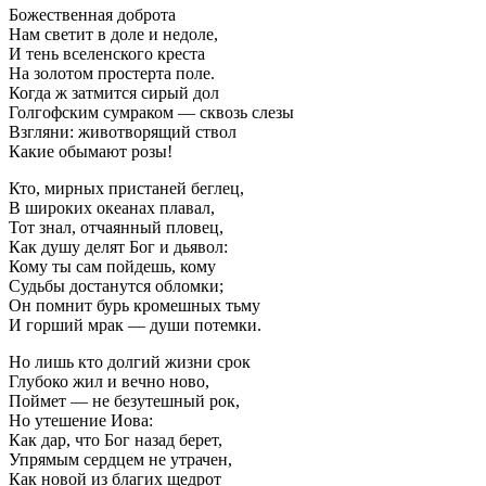
Божественная доброта
Нам светит в доле и недоле,
И тень вселенского креста
На золотом простерта поле.
Когда ж затмится сирый дол
Голгофским сумраком — сквозь слезы
Взгляни: животворящий ствол
Какие обымают розы!
Кто, мирных пристаней беглец,
В широких океанах плавал,
Тот знал, отчаянный пловец,
Как душу делят Бог и дьявол:
Кому ты сам пойдешь, кому
Судьбы достанутся обломки;
Он помнит бурь кромешных тьму
И горший мрак — души потемки.
Но лишь кто долгий жизни срок
Глубоко жил и вечно ново,
Поймет — не безутешный рок,
Но утешение Иова:
Как дар, что Бог назад берет,
Упрямым сердцем не утрачен,
Как новой из благих щедрот