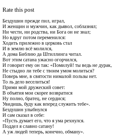
Rate this post
Бездушин прежде пил, играл,
И женщин и мужчин, как дьявол, соблазнял;
Ни чести, ни родства, ни Бога он не знал;
Но вдруг потом переменился:
Ходить прилежно в церковь стал
И в землю всё молился,
А дома Библию да Штиллинга читал.
Вот этим сатана ужасно огорчился,
И говорит ему он так: «Помилуй! ты ведь не дурак,
Не стыдно ли тебе с твоим умом молиться?
Поверь мне, в святости нималой пользы нет.
То ль дело веселиться!
Прими мой дружеский совет:
В объятия мои скорее возвратися
Ну полно, братец, не сердися;
Увидишь, буду как вперед служить тебе».
Бездушин улыбнулся
И сам сказал в себе:
«Пусть думает его, что я ума рехнулся.
Поддел я славно сатану!
А уж людей теперь, конечно, обману».