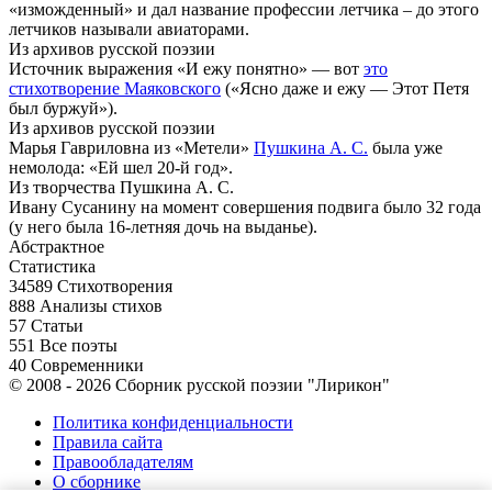
«изможденный» и дал название профессии летчика – до этого
летчиков называли авиаторами.
Из архивов русской поэзии
Источник выражения «И ежу понятно» — вот
это
стихотворение Маяковского
(«Ясно даже и ежу — Этот Петя
был буржуй»).
Из архивов русской поэзии
Марья Гавриловна из «Метели»
Пушкина А. С.
была уже
немолода: «Ей шел 20-й год».
Из творчества Пушкина А. С.
Ивану Сусанину на момент совершения подвига было 32 года
(у него была 16-летняя дочь на выданье).
Абстрактное
Статистика
34589
Стихотворения
888
Анализы стихов
57
Статьи
551
Все поэты
40
Современники
© 2008 - 2026 Сборник русской поэзии "Лирикон"
Политика конфиденциальности
Правила сайта
Правообладателям
О сборнике