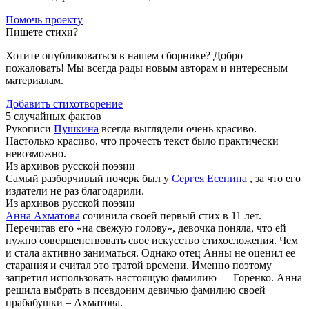
Помочь проекту
Пишете стихи?
Хотите опубликоваться в нашем сборнике? Добро
пожаловать! Мы всегда рады новым авторам и интересным
материалам.
Добавить стихотворение
5 случайных фактов
Рукописи
Пушкина
всегда выглядели очень красиво.
Настолько красиво, что прочесть текст было практически
невозможно.
Из архивов русской поэзии
Самый разборчивый почерк был у
Сергея Есенина
, за что его
издатели не раз благодарили.
Из архивов русской поэзии
Анна Ахматова
сочинила своей первый стих в 11 лет.
Перечитав его «на свежую голову», девочка поняла, что ей
нужно совершенствовать свое искусство стихосложения. Чем
и стала активно заниматься. Однако отец Анны не оценил ее
старания и считал это тратой времени. Именно поэтому
запретил использовать настоящую фамилию — Горенко. Анна
решила выбрать в псевдоним девичью фамилию своей
прабабушки – Ахматова.