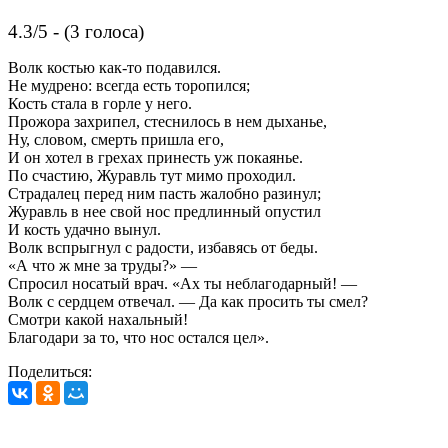
4.3/5 - (3 голоса)
Волк костью как-то подавился.
Не мудрено: всегда есть торопился;
Кость стала в горле у него.
Прожора захрипел, стеснилось в нем дыханье,
Ну, словом, смерть пришла его,
И он хотел в грехах принесть уж покаянье.
По счастию, Журавль тут мимо проходил.
Страдалец перед ним пасть жалобно разинул;
Журавль в нее свой нос предлинный опустил
И кость удачно вынул.
Волк вспрыгнул с радости, избавясь от беды.
«А что ж мне за труды?» —
Спросил носатый врач. «Ах ты неблагодарный! —
Волк с сердцем отвечал. — Да как просить ты смел?
Смотри какой нахальный!
Благодари за то, что нос остался цел».
Поделиться: