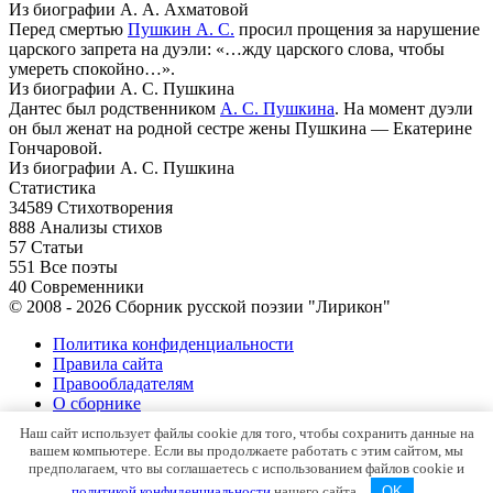
Из биографии А. А. Ахматовой
Перед смертью
Пушкин А. С.
просил прощения за нарушение
царского запрета на дуэли: «…жду царского слова, чтобы
умереть спокойно…».
Из биографии А. С. Пушкина
Дантес был родственником
А. С. Пушкина
. На момент дуэли
он был женат на родной сестре жены Пушкина — Екатерине
Гончаровой.
Из биографии А. С. Пушкина
Статистика
34589
Стихотворения
888
Анализы стихов
57
Статьи
551
Все поэты
40
Современники
© 2008 - 2026 Сборник русской поэзии "Лирикон"
Политика конфиденциальности
Правила сайта
Правообладателям
О сборнике
Контакты
Наш сайт использует файлы cookie для того, чтобы сохранить данные на
Карта сайта
вашем компьютере. Если вы продолжаете работать с этим сайтом, мы
предполагаем, что вы соглашаетесь с использованием файлов cookie и
политикой конфиденциальности
нашего сайта.
OK