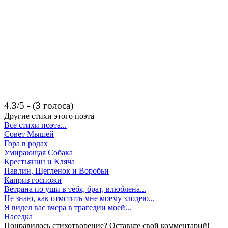
4.3/5 - (3 голоса)
Другие стихи этого поэта
Все стихи поэта...
Совет Мышей
Гора в родах
Умирающая Собака
Крестьянин и Кляча
Павлин, Щегленок и Воробьи
Каприз госпожи
Ветрана по уши в тебя, брат, влюблена...
Не знаю, как отмстить мне моему злодею...
Я видел вас вчера в трагедии моей...
Наседка
Понравилось стихотворение? Оставьте свой комментарий!