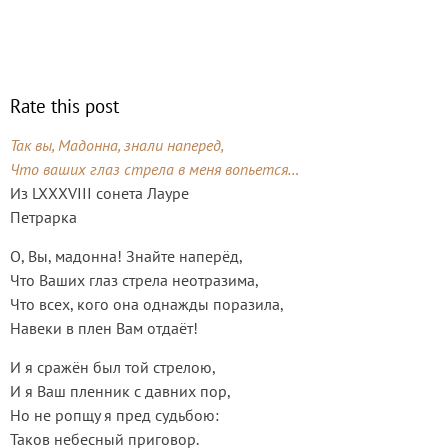
Rate this post
Так вы, Мадонна, знали наперед,
Что ваших глаз стрела в меня вопьется…
Из LXXXVIII сонета Лауре
Петрарка
О, Вы, мадонна! Знайте наперёд,
Что Ваших глаз стрела неотразима,
Что всех, кого она однажды поразила,
Навеки в плен Вам отдаёт!
И я сражён был той стрелою,
И я Ваш пленник с давних пор,
Но не ропщу я пред судьбою:
Таков небесный приговор.