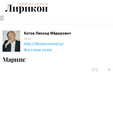
Лирикон
Сборник русской поэзии
РУССКИЕ
СОВРЕМЕННИКИ
ЭНЦИКЛОПЕДИЯ
СТАТЬИ О
АНАЛИЗ
ПОЭТЫ
ПОЭЗИИ
ПОЭЗИИ И
СТИХОТВОРЕНИЙ
ЛИТЕРАТУРЕ
Котов Леонид Фёдорович
1934
http://lfkotov.narod.ru/
Все стихи поэта
Марине
271
0