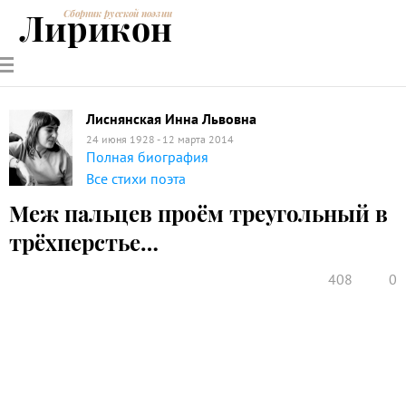
Лирикон
Сборник русской поэзии
РУССКИЕ
СОВРЕМЕННИКИ
ЭНЦИКЛОПЕДИЯ
СТАТЬИ О
АНАЛИЗ
ПОЭТЫ
ПОЭЗИИ
ПОЭЗИИ И
СТИХОТВОРЕНИЙ
ЛИТЕРАТУРЕ
Лиснянская Инна Львовна
24 июня 1928 - 12 марта 2014
Полная биография
Все стихи поэта
Меж пальцев проём треугольный в
трёхперстье…
408
0