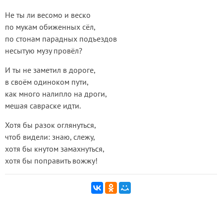
Не ты ли весомо и веско
по мукам обиженных сёл,
по стонам парадных подъездов
несытую музу провёл?
И ты не заметил в дороге,
в своём одиноком пути,
как много налипло на дроги,
мешая савраске идти.
Хотя бы разок оглянуться,
чтоб видели: знаю, слежу,
хотя бы кнутом замахнуться,
хотя бы поправить вожжу!