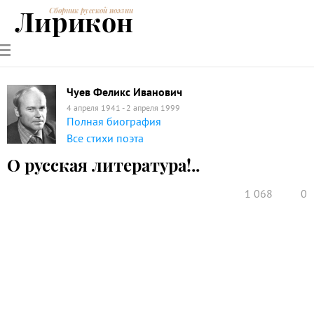
Лирикон
Сборник русской поэзии
РУССКИЕ
СОВРЕМЕННИКИ
ЭНЦИКЛОПЕДИЯ
СТАТЬИ О
АНАЛИЗ
ПОЭТЫ
ПОЭЗИИ
ПОЭЗИИ И
СТИХОТВОРЕНИЙ
ЛИТЕРАТУРЕ
Чуев Феликс Иванович
4 апреля 1941 - 2 апреля 1999
Полная биография
Все стихи поэта
О русская литература!..
1 068
0