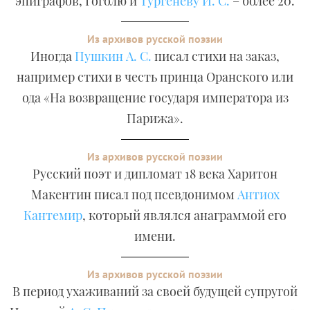
эпиграфов, Гоголю и
Тургеневу И. С.
– более 20.
Из архивов русской поэзии
Иногда
Пушкин А. С.
писал стихи на заказ,
например стихи в честь принца Оранского или
ода «На возвращение государя императора из
Парижа».
Из архивов русской поэзии
Русский поэт и дипломат 18 века Харитон
Макентин писал под псевдонимом
Антиох
Кантемир
, который являлся анаграммой его
имени.
Из архивов русской поэзии
В период ухаживаний за своей будущей супругой