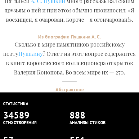
Натальей
А. С. Пушкин
много рассказывал своим
друзьям о ней и при этом обычно произносил: «Я
восхищен, я очарован, короче – я огончарован!».
Из биографии Пушкина А. С.
Сколько в мире памятников российскому
поэту
Пушкину
? Ответ на этот вопрос содержится
в книге воронежского коллекционера открыток
Валерия Кононова. Во всем мире их — 270.
Абстрактное
СТАТИСТИКА
34589
888
СТИХОТВОРЕНИЯ
АНАЛИЗЫ СТИХОВ