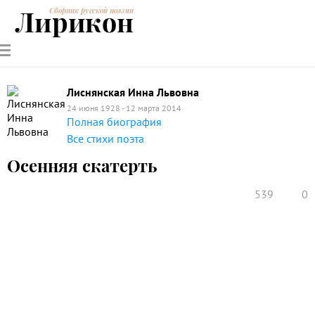
Лирикон
Сборник русской поэзии
РУССКИЕ
СОВРЕМЕННИКИ
ЭНЦИКЛОПЕДИЯ
СТАТЬИ О
АНАЛИЗ
ПОЭТЫ
ПОЭЗИИ
ПОЭЗИИ И
СТИХОТВОРЕНИЙ
ЛИТЕРАТУРЕ
Лиснянская Инна Львовна
24 июня 1928 - 12 марта 2014
Полная биография
Все стихи поэта
Осенняя скатерть
539
0