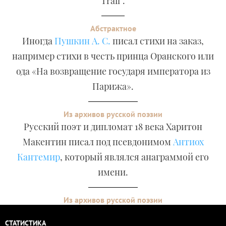
Trail”.
Абстрактное
Иногда
Пушкин А. С.
писал стихи на заказ,
например стихи в честь принца Оранского или
ода «На возвращение государя императора из
Парижа».
Из архивов русской поэзии
Русский поэт и дипломат 18 века Харитон
Макентин писал под псевдонимом
Антиох
Кантемир
, который являлся анаграммой его
имени.
Из архивов русской поэзии
СТАТИСТИКА