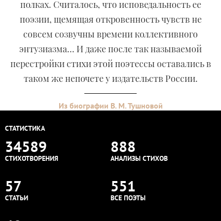
полках. Считалось, что исповедальность ее
поэзии, щемящая откровенность чувств не
совсем созвучны времени коллективного
энтузиазма… И даже после так называемой
перестройки стихи этой поэтессы оставались в
таком же непочете у издательств России.
Из биографии В. М. Тушновой
СТАТИСТИКА
34589
888
СТИХОТВОРЕНИЯ
АНАЛИЗЫ СТИХОВ
57
551
СТАТЬИ
ВСЕ ПОЭТЫ