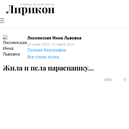
Лирикон
Сборник русской поэзии
РУССКИЕ
СОВРЕМЕННИКИ
ЭНЦИКЛОПЕДИЯ
СТАТЬИ О
АНАЛИЗ
ПОЭТЫ
ПОЭЗИИ
ПОЭЗИИ И
СТИХОТВОРЕНИЙ
ЛИТЕРАТУРЕ
Лиснянская Инна Львовна
24 июня 1928 - 12 марта 2014
Полная биография
Все стихи поэта
Жила и пела нараспашку…
486
0