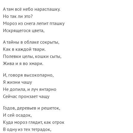
А там всё небо нараспашку.
Но так ли это?
Мороз из снега лепит пташку
Искрящегося цвета,
А тайны в облаке сокрыты,
Как в каждой твари.
Полевки целы, кошки сыты,
Жива и я во хмари.
И, говоря высокопарно,
Я жизни чашу
Не допила, и луч янтарно
Сейчас пронзает чащу
Годов, деревьев и решеток,
И сей осадок,
Куда мороз глядит, как отрок
В одну из тех тетрадок,