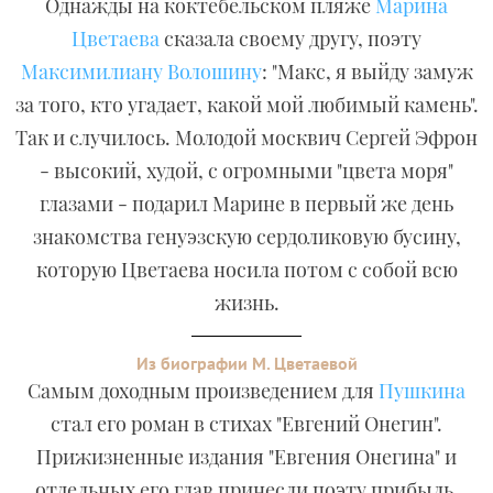
Однажды на коктебельском пляже
Марина
Цветаева
сказала своему другу, поэту
Максимилиану Волошину
: "Макс, я выйду замуж
за того, кто угадает, какой мой любимый камень".
Так и случилось. Молодой москвич Сергей Эфрон
- высокий, худой, с огромными "цвета моря"
глазами - подарил Марине в первый же день
знакомства генуэзскую сердоликовую бусину,
которую Цветаева носила потом с собой всю
жизнь.
Из биографии М. Цветаевой
Самым доходным произведением для
Пушкина
стал его роман в стихах "Евгений Онегин".
Прижизненные издания "Евгения Онегина" и
отдельных его глав принесли поэту прибыль,