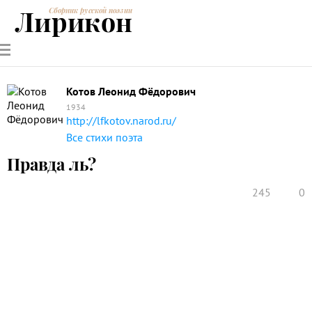
Лирикон
Сборник русской поэзии
РУССКИЕ
СОВРЕМЕННИКИ
ЭНЦИКЛОПЕДИЯ
СТАТЬИ О
АНАЛИЗ
ПОЭТЫ
ПОЭЗИИ
ПОЭЗИИ И
СТИХОТВОРЕНИЙ
ЛИТЕРАТУРЕ
Котов Леонид Фёдорович
1934
http://lfkotov.narod.ru/
Все стихи поэта
Правда ль?
245
0