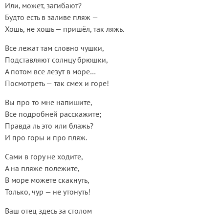
Или, может, загибают?
Будто есть в заливе пляж —
Хошь, не хошь — пришёл, так ляжь.
Все лежат там словно чушки,
Подставляют солнцу брюшки,
А потом все лезут в море…
Посмотреть — так смех и горе!
Вы про то мне напишите,
Все подробней расскажите;
Правда ль это или блажь?
И про горы и про пляж.
Сами в гору не ходите,
А на пляже полежите,
В море можете скакнуть,
Только, чур — не утонуть!
Ваш отец здесь за столом