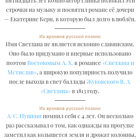
пятнадцать лет композитор Глинка положил эти
строчки на музыку и посвятил романс её дочери
— Екатерине Керн, в которую был долго влюблён.
Из архивов русской поэзии
Имя Светлана не является исконно славянским.
Оно было придумано и впервые использовано
поэтом
Востоковым А. Х.
в романсе
«Светлана и
Мстислав»
, а широкую популярность получило
после выхода в свет баллады
Жуковского В. А.
«Светлана»
в 1813 году.
Из архивов русской поэзии
А. С. Пушкин
помнил себя с 4 лет. Он несколько
раз рассказывал о том, как однажды на прогулке
заметил как колышется земля и дрожат колонны,