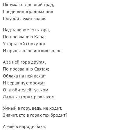
Окружают древний град,
Среди виноградных нив
Голубой лежит залив.
Над заливом есть гора,
По прозванию Кара;
У горы той сбоку нос
И прядь волошинских волос.
А за ней гора другая,
По прозванию Святая;
Облака на ней лежат
И вершину сторожат
От любителей гуськом
Лазить в гору с рюкзаком.
Умный в гору, ведь, не ходит,
Значит, кто в горах тех бродит?
А ещё в народе бают,