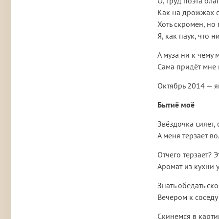
О, труд поэта бл
Как на дрожжах с
Хоть скромен, но 
Я, как паук, что ни
А муза ни к чему 
Сама придёт мне в
Октябрь 2014 — я
Бытиё моё
Звёздочка сияет, 
А меня терзает во
Отчего терзает? Э
Аромат из кухни 
Знать обедать ск
Вечером к соседу 
Скинемся в карт