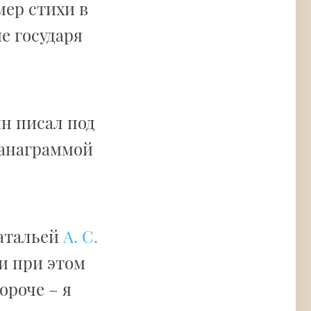
мер стихи в
е государя
ин писал под
 анаграммой
Натальей
А. С.
и при этом
ороче – я