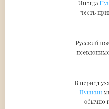
Иногда
Пуш
честь при
Русский поэ
псевдоним
В период ух
Пушкин
мн
обычно п