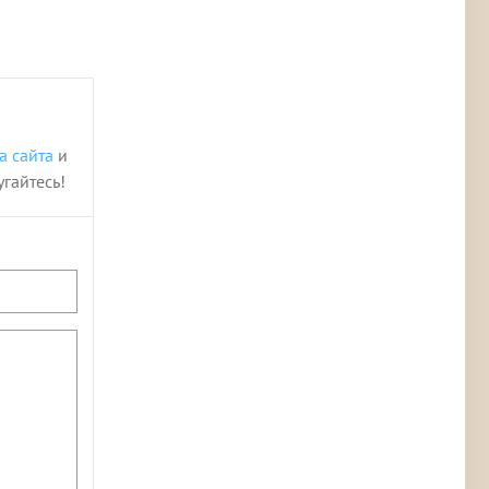
а сайта
и
угайтесь!