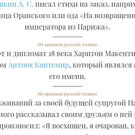
кин А. С.
писал стихи на заказ, напри
нца Оранского или ода «На возвращени
императора из Парижа».
Из архивов русской поэзии
т и дипломат 18 века Харитон Макент
ом
Антиох Кантемир
, который являлся
его имени.
Из архивов русской поэзии
аживаний за своей будущей супругой 
ого рассказывал своим друзьям о ней 
роизносил: «Я восхищен, я очарован, к