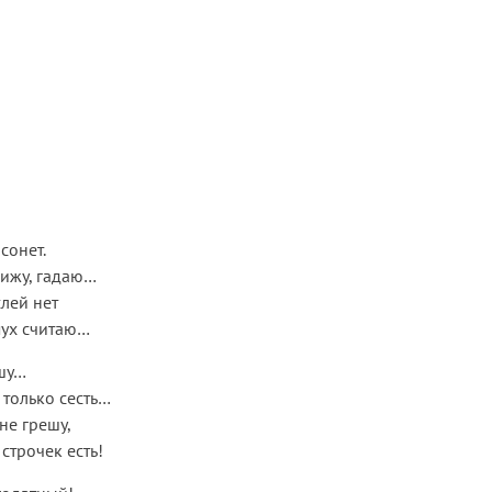
сонет.
сижу, гадаю…
слей нет
 мух считаю…
ишу…
только сесть…
не грешу,
 строчек есть!