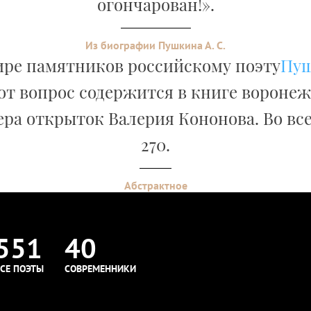
огончарован!».
Из биографии Пушкина А. С.
ире памятников российскому поэту
Пу
от вопрос содержится в книге вороне
ра открыток Валерия Кононова. Во вс
270.
Абстрактное
551
40
СЕ ПОЭТЫ
СОВРЕМЕННИКИ