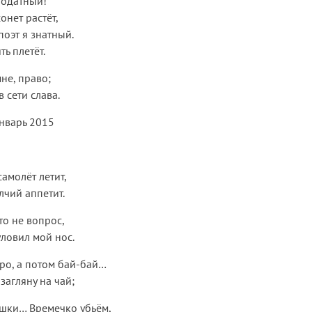
агодатный!
онет растёт,
поэт я знатный.
ть плетёт.
мне, право;
 сети слава.
нварь 2015
самолёт летит,
лчий аппетит.
то не вопрос,
уловил мой нос.
оро, а потом бай-бай…
загляну на чай;
ишки… Времечко убьём,