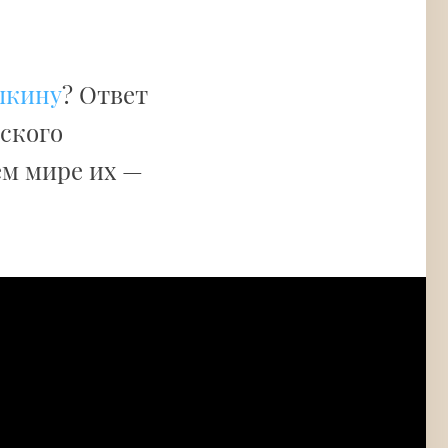
шкину
? Ответ
жского
ем мире их —