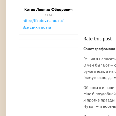
Котов Леонид Фёдорович
1934
http://lfkotov.narod.ru/
Все стихи поэта
Rate this post
Сонет графомана
Решил я написать 
О чём бы? Вот — 
Бумага есть, а мы
Гляжу в окно, да
Об этом я и нап
Мне б поудобней 
Я против правды 
Ну вот — и восемь