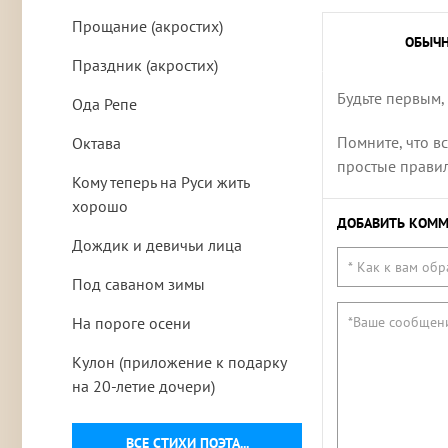
Прощание (акростих)
ОБЫЧ
Праздник (акростих)
Будьте первым,
Ода Репе
Помните, что в
Октава
простые правила
Кому теперь на Руси жить
хорошо
ДОБАВИТЬ КОММ
Дождик и девичьи лица
Под саваном зимы
На пороге осени
Кулон (приложение к подарку
на 20-летие дочери)
ВСЕ СТИХИ ПОЭТА...