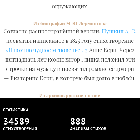
окружающих.
Из биографии М. Ю. Лермонтова
Согласно распространённой версии,
Пушкин А. С.
посвятил написанное в 1825 году стихотворение
«Я помню чудное мгновенье...»
Анне Керн. Через
пятнадцать лет композитор Глинка положил эти
строчки на музыку и посвятил романс её дочери
— Екатерине Керн, в которую был долго влюблён.
Из архивов русской поэзии
СТАТИСТИКА
34589
888
СТИХОТВОРЕНИЯ
АНАЛИЗЫ СТИХОВ