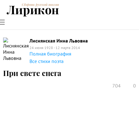
Лирикон
Сборник русской поэзии
РУССКИЕ
СОВРЕМЕННИКИ
ЭНЦИКЛОПЕДИЯ
СТАТЬИ О
АНАЛИЗ
ПОЭТЫ
ПОЭЗИИ
ПОЭЗИИ И
СТИХОТВОРЕНИЙ
ЛИТЕРАТУРЕ
Лиснянская Инна Львовна
24 июня 1928 - 12 марта 2014
Полная биография
Все стихи поэта
При свете снега
704
0