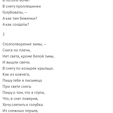
В потопе ночи?
В снегу проплешинки
Голубоваты, —
А как там беженки?
А как солдаты?
2
Столпотворение зимы, —
Снега по плечи,
Нет света, кроме белой тьмы,
И вышли свечи.
В снегу по козырек крыльцо.
Как из ковчега,
Пишу тебе я письмецо
При свете снега.
Пишу о том, что я глупа,
Что, в снег поверив,
Хочу слепить я голубка
Из снежных перьев,