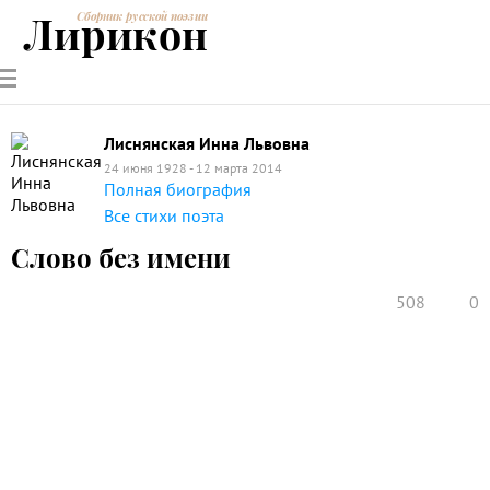
Лирикон
Сборник русской поэзии
РУССКИЕ
СОВРЕМЕННИКИ
ЭНЦИКЛОПЕДИЯ
СТАТЬИ О
АНАЛИЗ
ПОЭТЫ
ПОЭЗИИ
ПОЭЗИИ И
СТИХОТВОРЕНИЙ
ЛИТЕРАТУРЕ
Лиснянская Инна Львовна
24 июня 1928 - 12 марта 2014
Полная биография
Все стихи поэта
Слово без имени
508
0