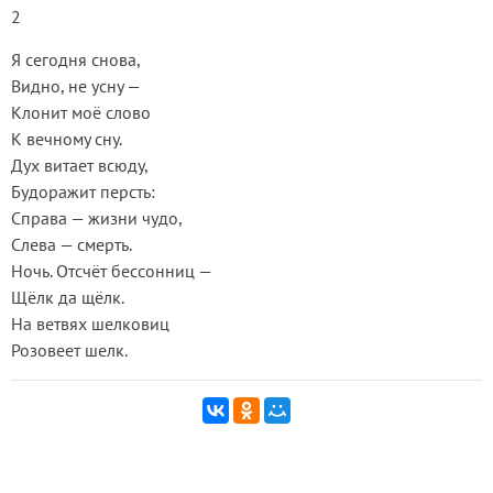
2
Я сегодня снова,
Видно, не усну —
Клонит моё слово
К вечному сну.
Дух витает всюду,
Будоражит персть:
Справа — жизни чудо,
Слева — смерть.
Ночь. Отсчёт бессонниц —
Щёлк да щёлк.
На ветвях шелковиц
Розовеет шелк.