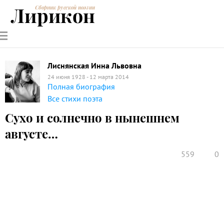
Лирикон
Сборник русской поэзии
РУССКИЕ
СОВРЕМЕННИКИ
ЭНЦИКЛОПЕДИЯ
СТАТЬИ О
АНАЛИЗ
ПОЭТЫ
ПОЭЗИИ
ПОЭЗИИ И
СТИХОТВОРЕНИЙ
ЛИТЕРАТУРЕ
Лиснянская Инна Львовна
24 июня 1928 - 12 марта 2014
Полная биография
Все стихи поэта
Сухо и солнечно в нынешнем
августе…
559
0