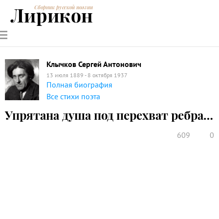
Лирикон
Сборник русской поэзии
РУССКИЕ
СОВРЕМЕННИКИ
ЭНЦИКЛОПЕДИЯ
СТАТЬИ О
АНАЛИЗ
ПОЭТЫ
ПОЭЗИИ
ПОЭЗИИ И
СТИХОТВОРЕНИЙ
ЛИТЕРАТУРЕ
Клычков Сергей Антонович
13 июля 1889 - 8 октября 1937
Полная биография
Все стихи поэта
Упрятана душа под перехват ребра…
609
0