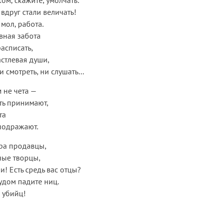
ком, скажите, умолчать:
вдруг стали величать!
мол, работа.
авная забота
асписать,
астлевая души,
 смотреть, ни слушать…
 не чета —
сть принимают,
та
подражают.
ра продавцы,
ные творцы,
! Есть средь вас отцы?
удом падите ниц.
 убийц!