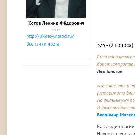
Котов Леонид Фёдорович
1934
http://lfkotov.narod.ru/
Все стихи поэта
5/5 - (2 голоса)
Сила правительст
бороться против 
Лев Толстой
«Не знаю, кто и ч
(история эта дли
Но фильмы уже д
И даже вреднее ви
Владимир Маяков
Как люди многие 
Невежественны, ч