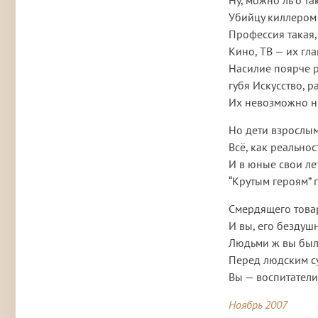
Ну, можно ль о та
Убийцу киллером 
Профессия такая, 
Кино, ТВ — их гл
Насилие поярче р
губя Искусство, р
Их невозможно ни
Но дети взрослым
Всё, как реально
И в юные свои ле
“Крутым героям” 
Смердящего това
И вы, его бездуш
Людьми ж вы были
Перед людским с
Вы — воспитатели
Ноябрь 2007