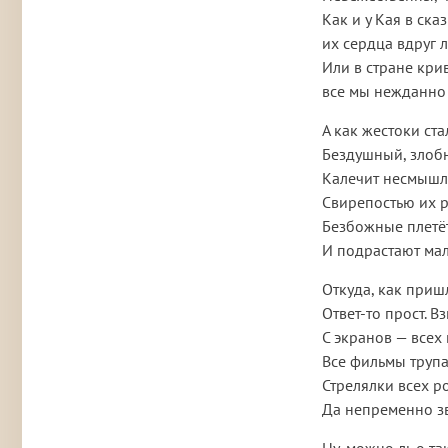
Как и у Кая в сказ
их сердца вдруг 
Или в стране кри
все мы нежданно 
А как жестоки ст
Бездушный, злобн
Калечит несмышл
Свирепостью их р
Безбожные плетё
И подрастают ма
Откуда, как приш
Ответ-то прост. В
С экранов — всех
Все фильмы трупа
Стрелялки всех р
Да непременно зв