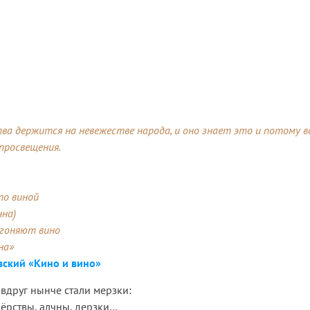
ва держится на невежестве народа, и оно знает это и потому в
просвещения.
то виной
нна)
огоняют вино
на»
ский «Кино и вино»
вдруг нынче стали мерзки:
ёрствы, алчны, дерзки…