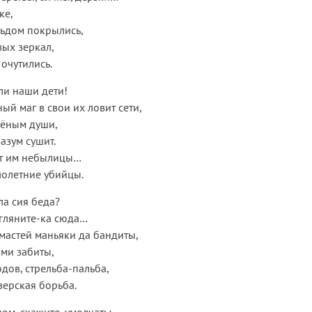
ке,
льдом покрылись,
вых зеркал,
очутились.
али наши дети!
ый маг в свои их ловит сети,
ёным души,
азум сушит.
т им небылицы…
лолетние убийцы.
ла сия беда?
згляните-ка сюда…
 мастей маньяки да бандиты,
ми забиты,
одов, стрельба-пальба,
ерская борьба.