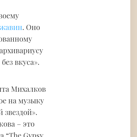
воему
ржавин
. Оно
лованному
 архивариусу
без вкуса».
ита Михалков
ое на музыку
 звездой».
кова – это
а “The Gypsy