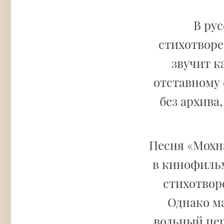
В ру
стихотвор
звучит к
отставному 
без архива
Песня «Мохн
в кинофильм
стихотвор
Однако ма
вольный пер