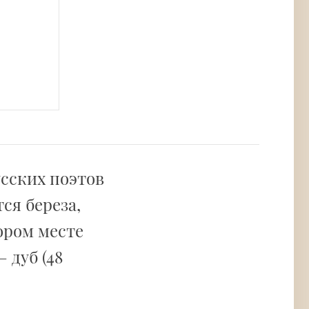
усских поэтов
ся береза,
ором месте
 дуб (48