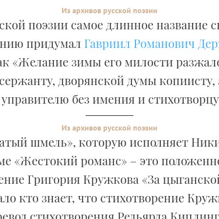
Из архивов русской поэзии
сской поэзии самое длинное название с
ению придумал
Гавриил Романович Де
ак «Желание зимы его милости разжа
сержанту, дворянской думы копиисту,
, управителю без имения и стихотворцу 
Из архивов русской поэзии
атый шмель», которую исполняет Ник
е «Жестокий романс» – это положенн
ение Григория Кружкова «За цыганской
ло кто знает, что стихотворение Круж
евод стихотворения Редьярда Киплинг