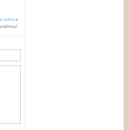
а сайта
и
угайтесь!