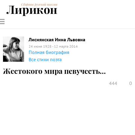
Лирикон
Сборник русской поэзии
РУССКИЕ
СОВРЕМЕННИКИ
ЭНЦИКЛОПЕДИЯ
СТАТЬИ О
АНАЛИЗ
ПОЭТЫ
ПОЭЗИИ
ПОЭЗИИ И
СТИХОТВОРЕНИЙ
ЛИТЕРАТУРЕ
Лиснянская Инна Львовна
24 июня 1928 - 12 марта 2014
Полная биография
Все стихи поэта
Жестокого мира певучесть…
444
0