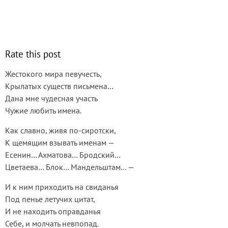
Rate this post
Жестокого мира певучесть,
Крылатых существ письмена…
Дана мне чудесная участь
Чужие любить имена.
Как славно, живя по-сиротски,
К щемящим взывать именам —
Есенин… Ахматова… Бродский…
Цветаева… Блок… Мандельштам… —
И к ним приходить на свиданья
Под пенье летучих цитат,
И не находить оправданья
Себе, и молчать невпопад.