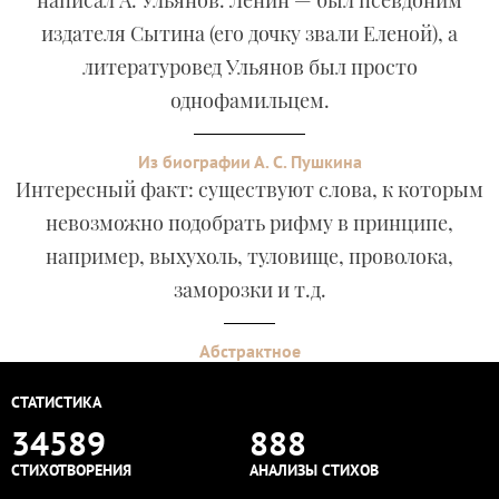
написал А. Ульянов. Ленин — был псевдоним
издателя Сытина (его дочку звали Еленой), а
литературовед Ульянов был просто
однофамильцем.
Из биографии А. С. Пушкина
Интересный факт: существуют слова, к которым
невозможно подобрать рифму в принципе,
например, выхухоль, туловище, проволока,
заморозки и т.д.
Абстрактное
СТАТИСТИКА
34589
888
СТИХОТВОРЕНИЯ
АНАЛИЗЫ СТИХОВ