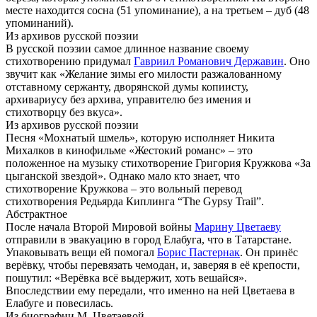
месте находится сосна (51 упоминание), а на третьем – дуб (48
упоминаний).
Из архивов русской поэзии
В русской поэзии самое длинное название своему
стихотворению придумал
Гавриил Романович Державин
. Оно
звучит как «Желание зимы его милости разжалованному
отставному сержанту, дворянской думы копиисту,
архивариусу без архива, управителю без имения и
стихотворцу без вкуса».
Из архивов русской поэзии
Песня «Мохнатый шмель», которую исполняет Никита
Михалков в кинофильме «Жестокий романс» – это
положенное на музыку стихотворение Григория Кружкова «За
цыганской звездой». Однако мало кто знает, что
стихотворение Кружкова – это вольный перевод
стихотворения Редьярда Киплинга “The Gypsy Trail”.
Абстрактное
После начала Второй Мировой войны
Марину Цветаеву
отправили в эвакуацию в город Елабуга, что в Татарстане.
Упаковывать вещи ей помогал
Борис Пастернак
. Он принёс
верёвку, чтобы перевязать чемодан, и, заверяя в её крепости,
пошутил: «Верёвка всё выдержит, хоть вешайся».
Впоследствии ему передали, что именно на ней Цветаева в
Елабуге и повесилась.
Из биографии М. Цветаевой