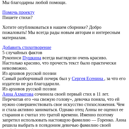
Мы благодарны любой помощи.
Помочь проекту
Пишете стихи?
Хотите опубликоваться в нашем сборнике? Добро
пожаловать! Мы всегда рады новым авторам и интересным
материалам.
Добавить стихотворение
5 случайных фактов
Рукописи
Пушкина
всегда выглядели очень красиво.
Настолько красиво, что прочесть текст было практически
невозможно.
Из архивов русской поэзии
Самый разборчивый почерк был у
Сергея Есенина
, за что его
издатели не раз благодарили.
Из архивов русской поэзии
Анна Ахматова
сочинила своей первый стих в 11 лет.
Перечитав его «на свежую голову», девочка поняла, что ей
нужно совершенствовать свое искусство стихосложения. Чем
и стала активно заниматься. Однако отец Анны не оценил ее
старания и считал это тратой времени. Именно поэтому
запретил использовать настоящую фамилию — Горенко. Анна
решила выбрать в псевдоним девичью фамилию своей