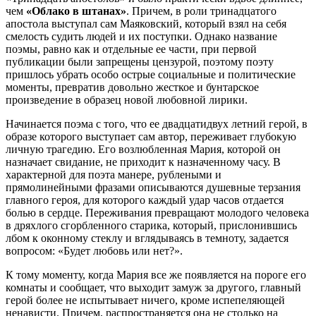
чем
«Облако в штанах»
. Причем, в роли тринадцатого
апостола выступал сам Маяковский, который взял на себя
смелость судить людей и их поступки. Однако название
поэмы, равно как и отдельные ее части, при первой
публикации были запрещены цензурой, поэтому поэту
пришлось убрать особо острые социальные и политические
моменты, превратив довольно жесткое и бунтарское
произведение в образец новой любовной лирики.
Начинается поэма с того, что ее двадцатидвух летний герой, в
образе которого выступает сам автор, переживает глубокую
личную трагедию. Его возлюбленная Мария, которой он
назначает свидание, не приходит к назначенному часу. В
характерной для поэта манере, рублеными и
прямолинейными фразами описываются душевные терзания
главного героя, для которого каждый удар часов отдается
болью в сердце. Переживания превращают молодого человека
в дряхлого сгорбленного старика, который, прислонившись
лбом к оконному стеклу и вглядываясь в темноту, задается
вопросом: «Будет любовь или нет?».
К тому моменту, когда Мария все же появляется на пороге его
комнаты и сообщает, что выходит замуж за другого, главный
герой более не испытывает ничего, кроме испепеляющей
ненависти. Причем, распространяется она не столько на