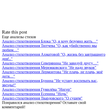
Rate this post
Еще анализы стихов
Анализ стихотворения Блока "О, я хочу безумно жить…"
Анализ стихотворения Тютчева "О, как убийственно мы
любим…"
Анализ стихотворения Ахматовой "О, жизнь без завтрашнего
дня!.."
Анализ стихотворения Северянина "Не завидуй другу…"
Анализ стихотворения Мережковского "Не надо звуков"
Анализ стихотворения Лермонтова "Не плачь, не плачь, моё
дитя…"
Анализ стихотворения Бунина "Не устану воспевать вас,
звезды!"
Анализ стихотворения Гумилёва "Нигер"
Анализ стихотворения Есенина "Ночь"
Анализ стихотворения Твардовского "О сущем"
Понравился анализ стихотворения? Оставьте свой
комментарий!