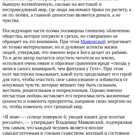
бывшую возлюбленную, сколько на жестокий и
несправедливый мир, где люди заключают браки по расчету, а
не по любви, а главной ценностью являются деньги, а не
чувства.
Последующие части поэмы посвящены гневному обличению
общества, которое погрязло в грехах, но совершенно не
обращает на это внимания. При этом
Маяковский
затрагивает
не только материальные, но и духовные аспекты жизни
людей, утверждая, что именно вера в Бога делает их рабами.
То и дело автор пытается опустить читателя на землю,
используя очень емкие и образные сравнения вроде «гвоздь у
меня в сапоге кошмарней, чем фантазия у Гете». При этом
поэт мастерски показывает, какой путь проделывает его герой
для того, чтобы очистить свое самосознание и избавиться от
ненужных чувств, которые мешают ему быть сильным,
жестким, решительным и непреклонным. Однако именно
несчастная любовь заставляет его переосмыслить жизненные
ценности и изменить приоритеты, направив свою энергию на
то, чтобы изменить этот грешный мир.
«Я знаю — солнце померкло б, увидев наших душ золотые
россыпи», — утверждает Владимир Маяковский, подчеркивая
тем самым, что каждый человек является вполне
самодостаточным и гордым существом, который в состоянии