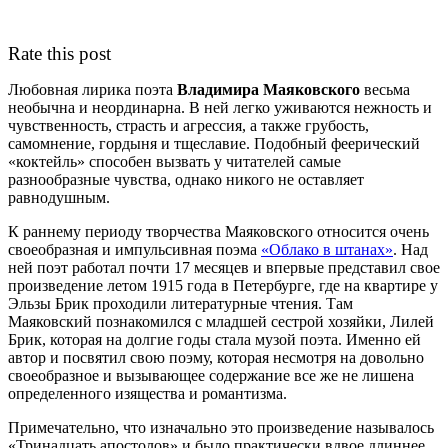
Rate this post
Любовная лирика поэта
Владимира Маяковского
весьма
необычна и неординарна. В ней легко уживаются нежность и
чувственность, страсть и агрессия, а также грубость,
самомнение, гордыня и тщеславие. Подобный феерический
«коктейль» способен вызвать у читателей самые
разнообразные чувства, однако никого не оставляет
равнодушным.
К раннему периоду творчества Маяковского относится очень
своеобразная и импульсивная поэма
«Облако в штанах»
. Над
ней поэт работал почти 17 месяцев и впервые представил свое
произведение летом 1915 года в Петербурге, где на квартире у
Эльзы Брик проходили литературные чтения. Там
Маяковский познакомился с младшей сестрой хозяйки, Лилей
Брик, которая на долгие годы стала музой поэта. Именно ей
автор и посвятил свою поэму, которая несмотря на довольно
своеобразное и вызывающее содержание все же не лишена
определенного изящества и романтизма.
Примечательно, что изначально это произведение называлось
«Тринадцать апостолов» и было практически вдвое длиннее,