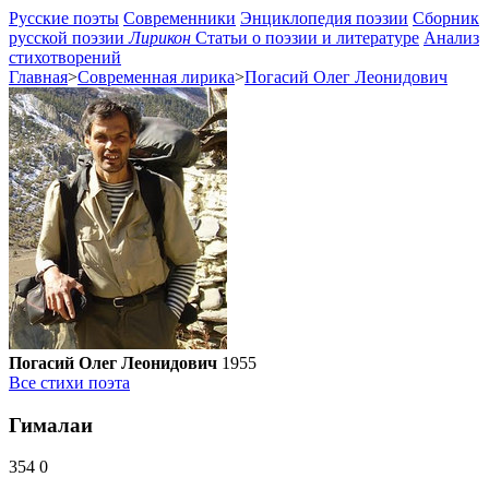
Русские поэты
Современники
Энциклопедия поэзии
Сборник
русской поэзии
Лирикон
Статьи о поэзии и литературе
Анализ
стихотворений
Главная
>
Современная лирика
>
Погасий Олег Леонидович
Погасий Олег Леонидович
1955
Все стихи поэта
Гималаи
354
0