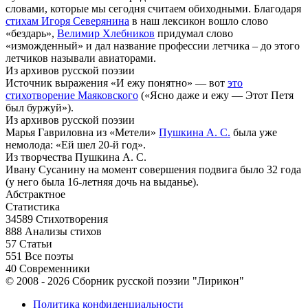
словами, которые мы сегодня считаем обиходными. Благодаря
стихам Игоря Северянина
в наш лексикон вошло слово
«бездарь»,
Велимир Хлебников
придумал слово
«изможденный» и дал название профессии летчика – до этого
летчиков называли авиаторами.
Из архивов русской поэзии
Источник выражения «И ежу понятно» — вот
это
стихотворение Маяковского
(«Ясно даже и ежу — Этот Петя
был буржуй»).
Из архивов русской поэзии
Марья Гавриловна из «Метели»
Пушкина А. С.
была уже
немолода: «Ей шел 20-й год».
Из творчества Пушкина А. С.
Ивану Сусанину на момент совершения подвига было 32 года
(у него была 16-летняя дочь на выданье).
Абстрактное
Статистика
34589
Стихотворения
888
Анализы стихов
57
Статьи
551
Все поэты
40
Современники
© 2008 - 2026 Сборник русской поэзии "Лирикон"
Политика конфиденциальности