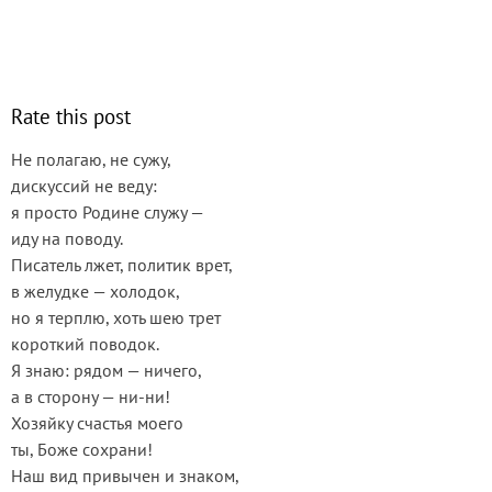
Rate this post
Не полагаю, не сужу,
дискуссий не веду:
я просто Родине служу —
иду на поводу.
Писатель лжет, политик врет,
в желудке — холодок,
но я терплю, хоть шею трет
короткий поводок.
Я знаю: рядом — ничего,
а в сторону — ни-ни!
Хозяйку счастья моего
ты, Боже сохрани!
Наш вид привычен и знаком,