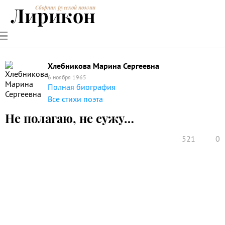
Лирикон
Сборник русской поэзии
РУССКИЕ
СОВРЕМЕННИКИ
ЭНЦИКЛОПЕДИЯ
СТАТЬИ О
АНАЛИЗ
ПОЭТЫ
ПОЭЗИИ
ПОЭЗИИ И
СТИХОТВОРЕНИЙ
ЛИТЕРАТУРЕ
Хлебникова Марина Сергеевна
6 ноября 1965
Полная биография
Все стихи поэта
Не полагаю, не сужу…
521
0