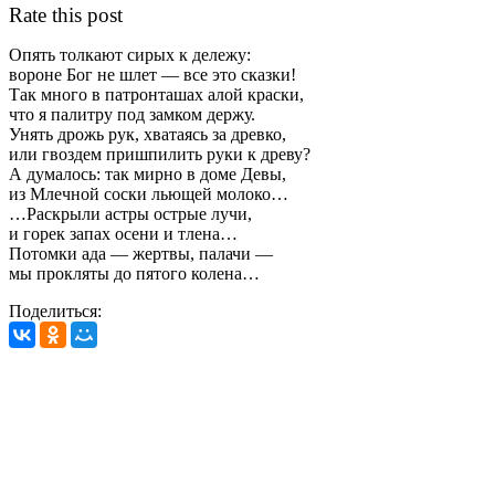
Rate this post
Опять толкают сирых к дележу:
вороне Бог не шлет — все это сказки!
Так много в патронташах алой краски,
что я палитру под замком держу.
Унять дрожь рук, хватаясь за древко,
или гвоздем пришпилить руки к древу?
А думалось: так мирно в доме Девы,
из Млечной соски льющей молоко…
…Раскрыли астры острые лучи,
и горек запах осени и тлена…
Потомки ада — жертвы, палачи —
мы прокляты до пятого колена…
Поделиться: