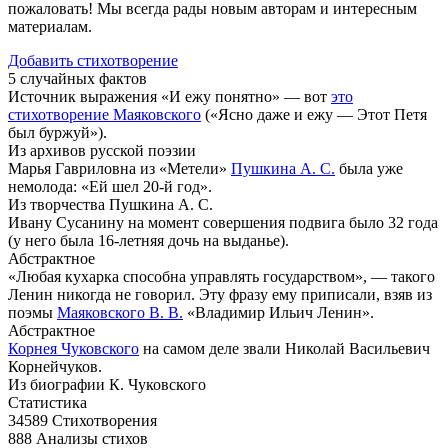
пожаловать! Мы всегда рады новым авторам и интересным
материалам.
Добавить стихотворение
5 случайных фактов
Источник выражения «И ежу понятно» — вот
это
стихотворение Маяковского
(«Ясно даже и ежу — Этот Петя
был буржуй»).
Из архивов русской поэзии
Марья Гавриловна из «Метели»
Пушкина А. С.
была уже
немолода: «Ей шел 20-й год».
Из творчества Пушкина А. С.
Ивану Сусанину на момент совершения подвига было 32 года
(у него была 16-летняя дочь на выданье).
Абстрактное
«Любая кухарка способна управлять государством», — такого
Ленин никогда не говорил. Эту фразу ему приписали, взяв из
поэмы
Маяковского В. В.
«Владимир Ильич Ленин».
Абстрактное
Корнея Чуковского
на самом деле звали Николай Васильевич
Корнейчуков.
Из биографии К. Чуковского
Статистика
34589
Стихотворения
888
Анализы стихов