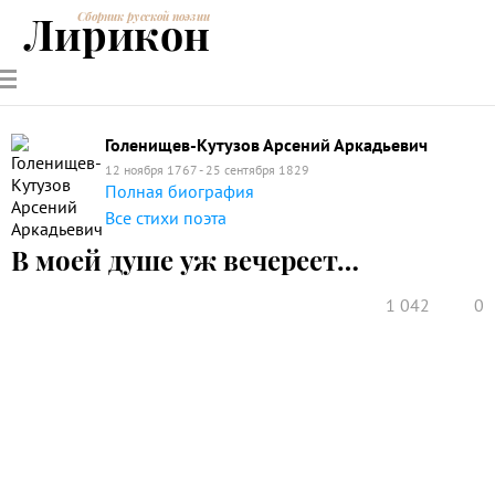
Лирикон
Сборник русской поэзии
РУССКИЕ
СОВРЕМЕННИКИ
ЭНЦИКЛОПЕДИЯ
СТАТЬИ О
АНАЛИЗ
ПОЭТЫ
ПОЭЗИИ
ПОЭЗИИ И
СТИХОТВОРЕНИЙ
ЛИТЕРАТУРЕ
Голенищев-Кутузов Арсений Аркадьевич
12 ноября 1767 - 25 сентября 1829
Полная биография
Все стихи поэта
В моей душе уж вечереет…
1 042
0