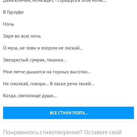
День кончен, ночь идет, - страшусь я этой ночи...
В Гурзуфе
Ночь
Заря во всю ночь
О муза, не зови и взором не ласкай...
Звездистый сумрак, тишина...
Мне легче дышится на горных высотах...
Не смолкай, говори... В ласке речи твоей...
Когда, святилище души...
ВСЕ СТИХИ ПОЭТА...
Понравилось стихотворение? Оставьте свой